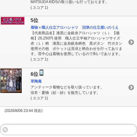
MATSUDA KIDSの取り扱いも行っております。
( スコア 1)
5位
着物＋職人仕立アロハシャツ 沼津の仕立屋いのうえ
【代表商品名】漆黒に金銀糸アロハシャツ（Ｌ） 【価
格】26,250円 使用 職人仕立半袖アロハシャツサイズ
赤（Ｌ）柄 漆黒に金糸銀糸柄色 黒ボタン 竹ボタン
使用その他 ポケットは見頃と柄合わせを行ってありま
す。背中心は着物を使用しているので剥いであります。
( スコア 1)
6位
草陶庵
アンティーク着物などを取り扱っています。
浴衣・夏物（絽・紗）を販売しています。
( スコア 1)
(2026/8/06 23:44 現在)