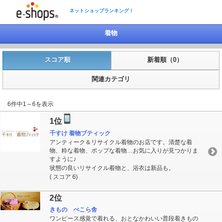
ネットショップランキング！
着物
スコア順
新着順（0）
関連カテゴリ
6件中1～6を表示
1位
千すけ 着物ブティック
アンティーク＆リサイクル着物のお店です。清楚な着
物、粋な着物、ポップな着物…お気に入りが見つかりま
すように♪
状態の良いリサイクル着物と、浴衣は新品も。
( スコア 6)
2位
きもの ぺこら舎
ワンピース感覚で着れる、おとなかわいい普段着きもの