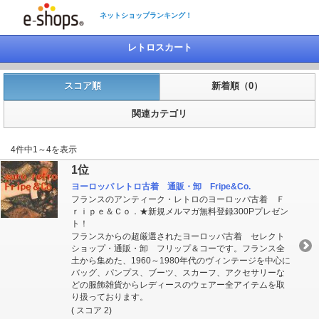
ネットショップランキング！
レトロスカート
スコア順
新着順（0）
関連カテゴリ
4件中1～4を表示
1位
ヨーロッパ レトロ古着 通販・卸 Fripe&Co.
フランスのアンティーク・レトロのヨーロッパ古着 Ｆ
ｒｉｐｅ＆Ｃｏ．★新規メルマガ無料登録300Pプレゼン
ト！
フランスからの超厳選されたヨーロッパ古着 セレクト
ショップ・通販・卸 フリップ＆コーです。フランス全
土から集めた、1960～1980年代のヴィンテージを中心に
バッグ、パンプス、ブーツ、スカーフ、アクセサリーな
どの服飾雑貨からレディースのウェアー全アイテムを取
り扱っております。
( スコア 2)