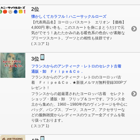
2位
懐かしくてカラフル！ハニーサックルローズ
【代表商品名】ヨーロッパスカート エリオン 【価格】
4,800円 寒い冬も、このスカートを身にまとうだけで元
気がでそう！あたたかみのある暖色系の色合いが素敵な
プリーツスカート。ブーツとの相性も抜群です♪
( スコア 1)
3位
フランスからのアンティーク・レトロのセレクト古着
通販・卸 Ｆｒｉｐｅ＆Ｃｏ．
フランスからのアンティーク・レトロのヨーロッパ古
着 Ｆｒｉｐｅ＆Ｃｏ．★新規メルマガ無料登録300Pプ
レゼント！
フランスからの超厳選されたヨーロッパ古着 セレクト
ショップ・通販・卸 フリップ＆コーです。フランス全
土から集めた、1960～1980年代のヴィンテージを中心に
バッグ、パンプス、ブーツ、スカーフ、アクセサリーな
どの服飾雑貨からレディースのウェアー全アイテムを取
り扱っております。
( スコア 1)