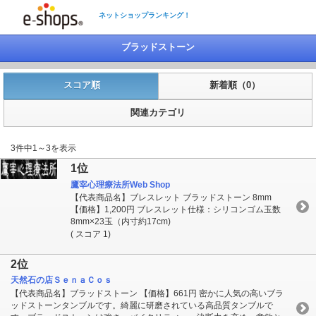
ネットショップランキング！
ブラッドストーン
スコア順
新着順（0）
関連カテゴリ
3件中1～3を表示
1位
鷹宰心理療法所Web Shop
【代表商品名】ブレスレット ブラッドストーン 8mm
【価格】1,200円 ブレスレット仕様：シリコンゴム玉数
8mm×23玉（内寸約17cm)
( スコア 1)
2位
天然石の店ＳｅｎａＣｏｓ
【代表商品名】ブラッドストーン 【価格】661円 密かに人気の高いブラ
ッドストーンタンブルです。綺麗に研磨されている高品質タンブルで