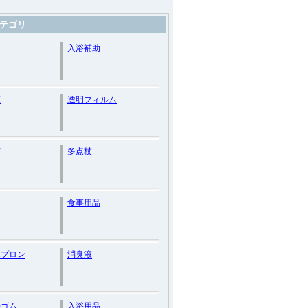
テゴリ
入浴補助
護
透明フィルム
信
多点杖
食事用品
エプロン
消臭液
先ゴム
入浴用品