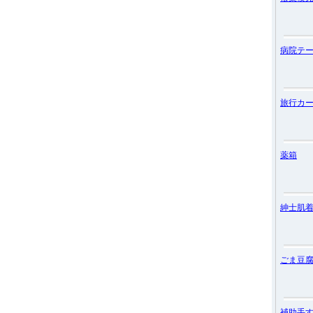
病院テ
旅行カ
薬箱
紳士肌
ごま豆
補助手