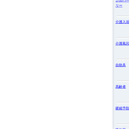
シルバ
リー
介護入
介護風
自助具
高齢者
硬縮予