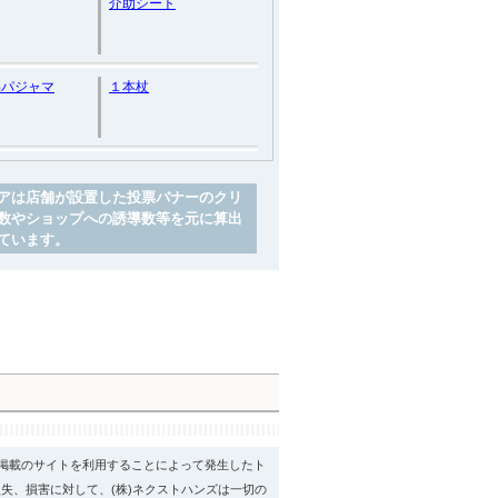
介助シート
品パジャマ
１本杖
アは店舗が設置した投票バナーのクリ
数やショップへの誘導数等を元に算出
ています。
psに掲載のサイトを利用することによって発生したト
失、損害に対して、(株)ネクストハンズは一切の