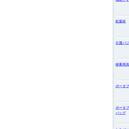
松葉杖
介護パ
移乗用
ポータ
ポータ
バッグ