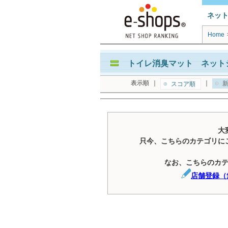
ネッ
Home
トイレ消臭マット ネット
表示順
｜
｜
新
スコア順
大
只今、こちらのカテゴリに
なお、こちらのカ
店舗登録（