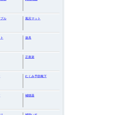
ーブル
風呂マット
ート
遊具
正座楽
着
むくみ予防靴下
腐
補聴器
すり
補助いす