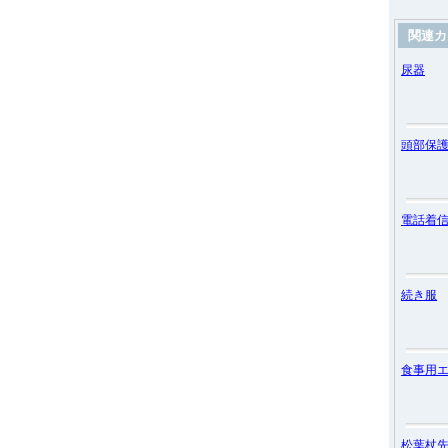
関連カ
尿器
頭部保
電話着
続き服
食事用
松葉杖