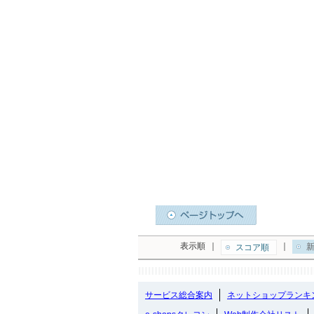
表示順
｜
｜
新
スコア順
サービス総合案内
ネットショップランキ