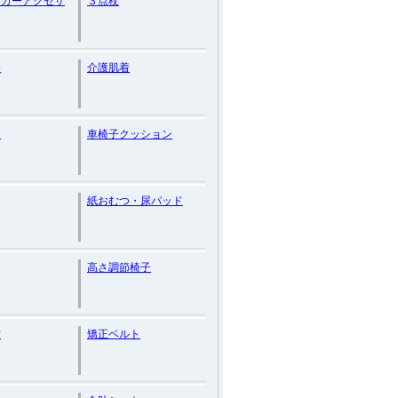
ーカーアクセサ
３点杖
浴
介護肌着
呂
車椅子クッション
紙おむつ・尿パッド
高さ調節椅子
防
矯正ベルト