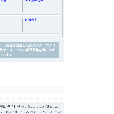
散用具
大人用オムツ
保護帽子
アは店舗が設置した投票バナーのクリ
数やショップへの誘導数等を元に算出
ています。
psに掲載のサイトを利用することによって発生したト
失、損害に対して、(株)ネクストハンズは一切の