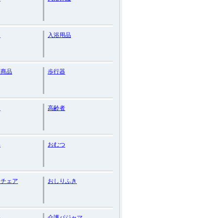
助
入浴用品
連商品
歩行器
助
高齢者
品
おむつ
ーチェア
おしりふき
浴
介護パジャマ