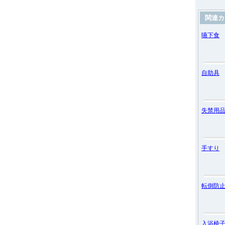
関連カ
嚥下食
自助具
失禁用
手すり
転倒防
入浴椅