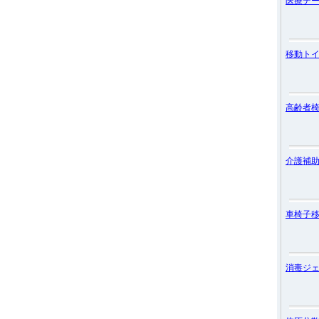
医療テ
移動ト
高齢者
介護補
車椅子
消毒ジ