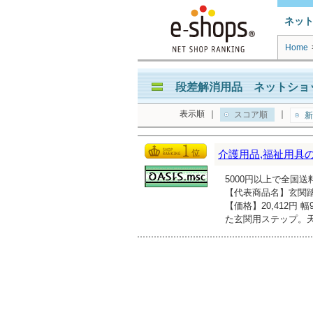
ネッ
Home
段差解消用品 ネットショッ
表示順
｜
｜
スコア順
新
介護用品,福祉用具
5000円以上で全国
【代表商品名】玄関踏
【価格】20,412円
た玄関用ステップ。