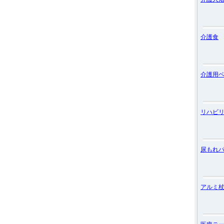
介護食
介護用
リハビ
尿もれ
アルミ