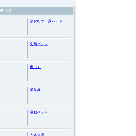
テゴリ
紙おむつ・尿パッド
失禁パンツ
品
車いす
消臭液
止
電動ベット
子
入浴介護