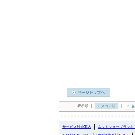
表示順
｜
｜
スコア順
新
サービス総合案内
ネットショップランキ