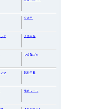
介護用
ベッド
介護用品
リ
つえ先ゴム
パンツ
福祉用具
杖
防水シーツ