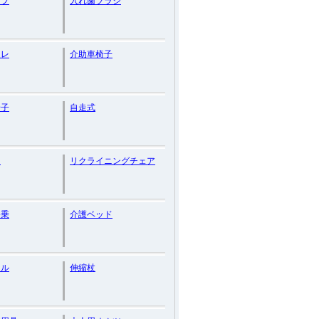
ープ
入れ歯ブラシ
イレ
介助車椅子
椅子
自走式
助
リクライニングチェア
移乗
介護ベッド
ェル
伸縮杖