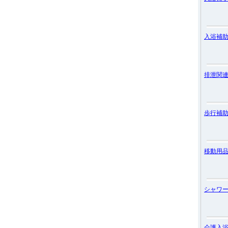
入浴補
排泄関
歩行補
移動用
シャワ
介護入