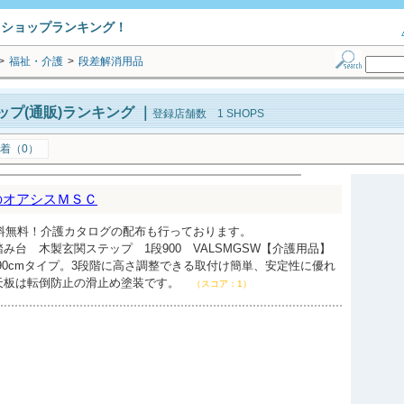
トショップランキング！
>
福祉・介護
>
段差解消用品
プ(通販)ランキング
｜
登録店舗数 1 SHOPS
着（0）
のオアシスＭＳＣ
送料無料！介護カタログの配布も行っております。
み台 木製玄関ステップ 1段900 VALSMGSW【介護用品】
 幅90cmタイプ。3段階に高さ調整できる取付け簡単、安定性に優れ
天板は転倒防止の滑止め塗装です。
（スコア：1）