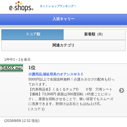
ネットショップランキング！
入浴キャリー
スコア順
新着順（0）
関連カテゴリ
1件中1～1を表示
1位
介護用品,福祉用具のオアシスＭＳＣ
5000円以上で全国送料無料！介護カタログの配布も行っ
ております。
【代表商品名】くるくるチェアD Ｏ型 穴有シート
【価格】73,008円 座面は360度回転（45度ごとにロッ
ク）。座面を回転させることで、狭い浴室でもスムーズ
に洗身できます。肘掛けは左右ともはね上げ式。
( スコア 1)
(2026/8/09 12:32 現在)