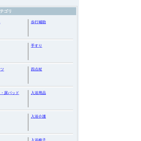
テゴリ
品
歩行補助
手すり
ーツ
四点杖
つ・尿パッド
入浴用品
入浴介護
入浴椅子