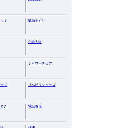
テッキ
補助手すり
介護入浴
シャワーチェア
ューズ
リハビリシューズ
ねまき
電話着信
圧計
杖紐