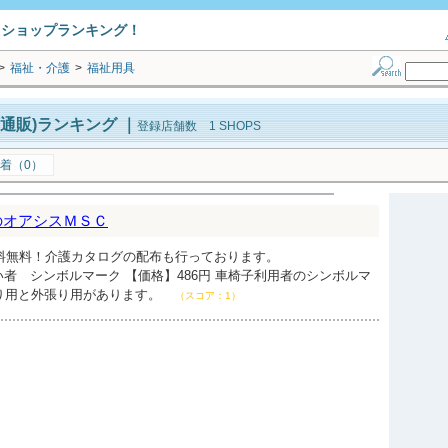
トショップランキング！
>
福祉・介護
>
福祉用具
通販)ランキング
｜
登録店舗数 1 SHOPS
着（0）
のオアシスＭＳＣ
送料無料！介護カタログの配布も行っております。
者 シンボルマーク 【価格】486円 車椅子利用者のシンボルマ
張り用と外張り用があります。
（スコア：1）