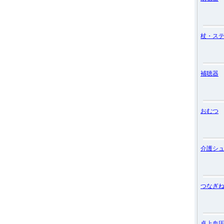
杖・ス
補聴器
おむつ
介護シ
つなぎ
卓上血