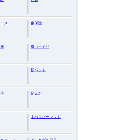
ケース
傷保護
知器
風呂手すり
尿パッド
椅子
足元灯
すべり止めマット