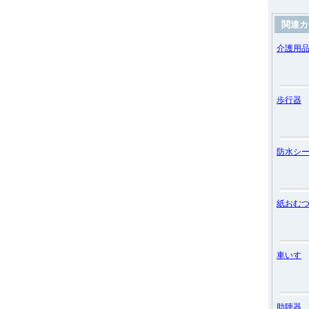
関連カ
介護用
歩行器
防水シ
紙おむ
車いす
助聴器