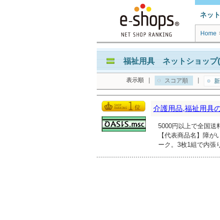
ネッ
Home
福祉用具 ネットショップ(
表示順
｜
｜
スコア順
新
介護用品,福祉用具
5000円以上で全国
【代表商品名】障がい
ーク。3枚1組で内