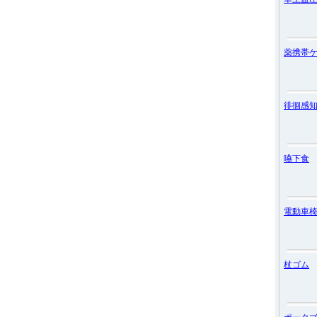
薬携帯
徘徊感
嚥下食
電動車
杖ゴム