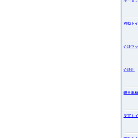
ポータ
移動ト
介護マ
介護用
軽量車
災害ト