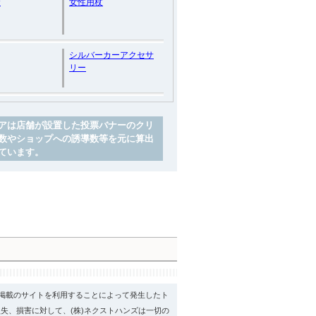
食
女性用杖
シルバーカーアクセサ
リー
アは店舗が設置した投票バナーのクリ
数やショップへの誘導数等を元に算出
ています。
psに掲載のサイトを利用することによって発生したト
失、損害に対して、(株)ネクストハンズは一切の