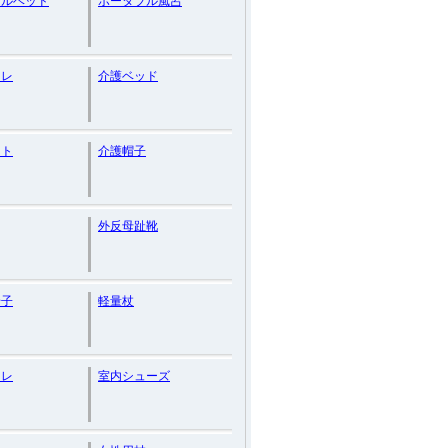
ブルベッド
ポータブル風呂
イレ
介護ベッド
ット
介護帽子
外反母趾靴
椅子
軽量杖
イレ
室内シューズ