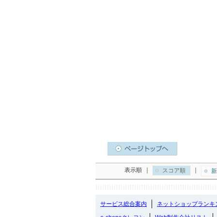
表示順
｜
｜
スコア順
新
サービス総合案内
ネットショップランキ