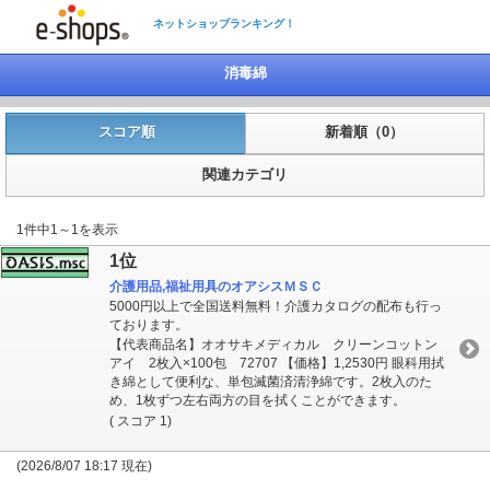
ネットショップランキング！
消毒綿
スコア順
新着順（0）
関連カテゴリ
1件中1～1を表示
1位
介護用品,福祉用具のオアシスＭＳＣ
5000円以上で全国送料無料！介護カタログの配布も行っ
ております。
【代表商品名】オオサキメディカル クリーンコットン
アイ 2枚入×100包 72707 【価格】1,2530円 眼科用拭
き綿として便利な、単包滅菌済清浄綿です。2枚入のた
め、1枚ずつ左右両方の目を拭くことができます。
( スコア 1)
(2026/8/07 18:17 現在)