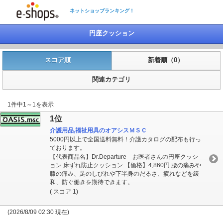
ネットショップランキング！
円座クッション
スコア順
新着順（0）
関連カテゴリ
1件中1～1を表示
1位
介護用品,福祉用具のオアシスＭＳＣ
5000円以上で全国送料無料！介護カタログの配布も行っ
ております。
【代表商品名】Dr.Departure お医者さんの円座クッシ
ョン 床ずれ防止クッション 【価格】4,860円 腰の痛みや
膝の痛み、足のしびれや下半身のだるさ、疲れなどを緩
和、防ぐ働きを期待できます。
( スコア 1)
(2026/8/09 02:30 現在)