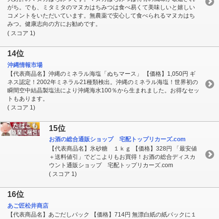
がち。でも、ミタミタのマヌカはちみつは食べ易くて美味しいと嬉しい
コメントをいただいています。無農薬で安心して食べられるマヌカはち
みつ。健康志向の方にお勧めです。
( スコア 1)
14位
沖縄情報市場
【代表商品名】沖縄のミネラル海塩「ぬちマース」 【価格】1,050円 ギ
ネス認定！2002年ミネラル21種類検出。沖縄のミネラル海塩！世界初の
瞬間空中結晶製塩法により沖縄海水100％から生まれました。お得なセッ
トもあります。
( スコア 1)
15位
お酒の総合通販ショップ 宅配トップリカーズ.com
【代表商品名】氷砂糖 １ｋｇ 【価格】328円 「最安値
＋送料値引」でどこよりもお買得！お酒の総合ディスカ
ウント通販ショップ 宅配トップリカーズ.com
( スコア 1)
16位
あご匠松井商店
【代表商品名】あごだしパック 【価格】714円 無漂白紙の紙パックに１