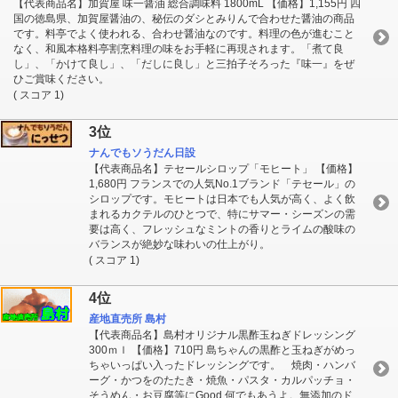
【代表商品名】加賀屋 味一醤油 総合調味料 1800mL 【価格】1,155円 四
国の徳島県、加賀屋醤油の、秘伝のダシとみりんで合わせた醤油の商品
です。料亭でよく使われる、合わせ醤油なのです。料理の色が進むこと
なく、和風本格料亭割烹料理の味をお手軽に再現されます。「煮て良
し」、「かけて良し」、「だしに良し」と三拍子そろった『味一』をぜ
ひご賞味ください。
( スコア 1)
3位
ナんでもソうだん日設
【代表商品名】テセールシロップ「モヒート」 【価格】
1,680円 フランスでの人気No.1ブランド「テセール」の
シロップです。モヒートは日本でも人気が高く、よく飲
まれるカクテルのひとつで、特にサマー・シーズンの需
要は高く、フレッシュなミントの香りとライムの酸味の
バランスが絶妙な味わいの仕上がり。
( スコア 1)
4位
産地直売所 島村
【代表商品名】島村オリジナル黒酢玉ねぎドレッシング
300ｍｌ 【価格】710円 島ちゃんの黒酢と玉ねぎがめっ
ちゃいっぱい入ったドレッシングです。 焼肉・ハンバ
ーグ・かつをのたたき・焼魚・パスタ・カルパッチョ・
そうめん・お豆腐等にGood 何でもあうよ。無添加のド