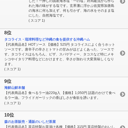
した！一押しの国産海水塩「一の塩」対馬暖流から作ら
れた海の味がする塩です。玄界灘に浮かぶ佐賀県加唐島
の海水に何も加えず、何も引かず、海の水をそのまま塩
にした、自然海塩です。
( スコア 1)
8位
タコライス・琉球料理など沖縄の食を提供する沖縄ハム
【代表商品名】HOTソース 【価格】525円 タコライスによく合うホット
ソースです。唐辛子の辛さとトマトの甘みがほどよくあった、ソースで
す。タコライスはもちろん、ピザ、スパゲティー、タコスなど特にメキ
シコやイタリア料理などにかけますと、辛さが加わり大変美味しくなり
ます。
( スコア 1)
9位
海鮮山鮮本舗
【代表商品名】食べるラー油220g入 【価格】1,050円 話題のかけて食べ
るラー油。フライドガーリックの香ばしさが食欲を誘います。
( スコア 1)
10位
森のお茶販売・通販のいしだ茶屋
【代表商品名】茶店特製お茶漬け各種 【価格】315円 茶店特製のおいし