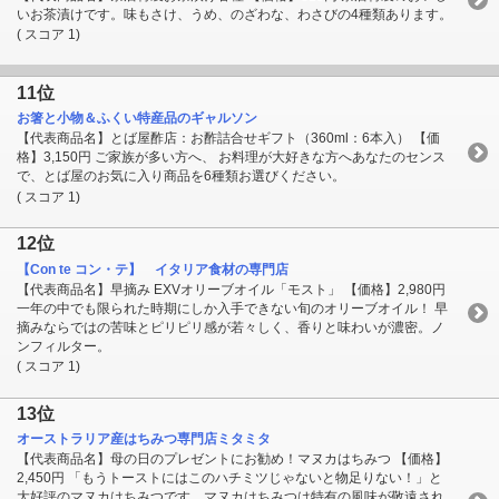
いお茶漬けです。味もさけ、うめ、のざわな、わさびの4種類あります。
( スコア 1)
11位
お箸と小物＆ふくい特産品のギャルソン
【代表商品名】とば屋酢店：お酢詰合せギフト（360ml：6本入） 【価
格】3,150円 ご家族が多い方へ、 お料理が大好きな方へあなたのセンス
で、とば屋のお気に入り商品を6種類お選びください。
( スコア 1)
12位
【Con te コン・テ】 イタリア食材の専門店
【代表商品名】早摘み EXVオリーブオイル「モスト」 【価格】2,980円
一年の中でも限られた時期にしか入手できない旬のオリーブオイル！ 早
摘みならではの苦味とピリピリ感が若々しく、香りと味わいが濃密。ノ
ンフィルター。
( スコア 1)
13位
オーストラリア産はちみつ専門店ミタミタ
【代表商品名】母の日のプレゼントにお勧め！マヌカはちみつ 【価格】
2,450円 「もうトーストにはこのハチミツじゃないと物足りない！」と
大好評のマヌカはちみつです。マヌカはちみつは特有の風味が敬遠され