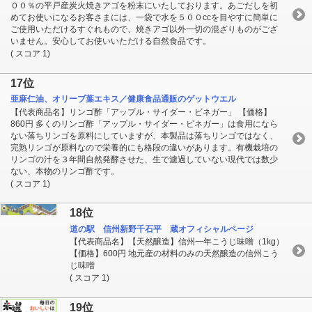
００％の平戸産炭火焼きアゴを粉末にいたしております。あごだしを初
めてお使いになるお客さまには、一袋で水を５００ccを目やすに簡単に
ご使用いただけるすぐれもので、焼きアゴ以外一切の混ざりものがござ
いません。安心してお使いいただける自然食品です。
( スコア 1)
17位
亜麻仁油、オリーブ葉エキス／健康食品通販のゲットウエル
【代表商品名】リンゴ酢「アップル・サイダー・ビネガー」 【価格】
860円 多くのリンゴ酢「アップル・サイダー・ビネガー」は食用になら
ない落ちリンゴを原料にしていますが、本製品は落ちリンゴではなく、
完熟リンゴが原料なので栄養的にも格段の違いがあります。有機栽培の
リンゴの汁を３年間自然発酵させた、生で濾過していない現代では数少
ない、本物のリンゴ酢です。
( スコア 1)
18位
道の駅 信州新野千石平 蔵オフィシャルページ
【代表商品名】【天然醸造】信州一年こうじ味噌（1kg）
【価格】600円 地元産の材料のみの天然醸造の信州こう
じ味噌
( スコア 1)
19位