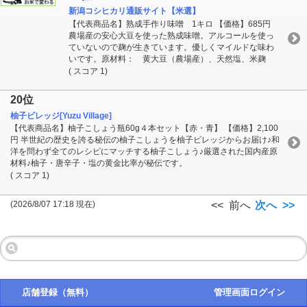
新潟コシヒカリ通販サイト【米選】
【代表商品名】熟成手作り味噌 1キロ 【価格】685円
農場産の安心大豆を使った熟成味噌。アルコールを使っ
ていないので麹が生きています。優しくマイルドな味わ
いです。原材料： 黄大豆（農場産）、天然塩、米麹
( スコア 1)
20位
柚子ビレッジ[Yuzu Village]
【代表商品名】柚子こしょう瓶60g４本セット【赤・青】 【価格】2,100
円 半世紀の歴史を誇る秘伝の柚子こしょうを柚子ビレッジからお届け♪和
洋を問わず全てのレシピにマッチする柚子こしょう♪厳選された国内産原
材料♪柚子・唐辛子・塩の黄金比率が秘伝です。
( スコア 1)
(2026/8/07 17:18 現在)
<< 前へ
次へ >>
店舗登録（無料）
管理画面ログイン