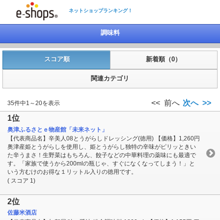
ネットショップランキング！
調味料
スコア順
新着順（0）
関連カテゴリ
<< 前へ
次へ >>
35件中1～20を表示
1位
奥津ふるさとｅ物産館「未来ネット」
【代表商品名】辛美人08とうがらしドレッシング(徳用) 【価格】1,260円
奥津産姫とうがらしを使用し、姫とうがらし独特の辛味がピリッときい
た辛うまさ！生野菜はもちろん、餃子などの中華料理の薬味にも最適で
す。「家族で使うから200mlの瓶じゃ、すぐになくなってしまう！」と
いう方むけのお得な１リットル入りの徳用です。
( スコア 1)
2位
佐藤米酒店