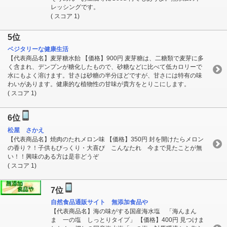
レッシングです。
( スコア 1)
5位
ベジタリーな健康生活
【代表商品名】麦芽糖水飴 【価格】900円 麦芽糖は、二糖類で麦芽に多
く含まれ、デンプンが糖化したもので、砂糖などに比べて低カロリーで
水にもよく溶けます。甘さは砂糖の半分ほどですが、甘さには特有の味
わいがあります。健康的な植物性の甘味が貴方をとりこにします。
( スコア 1)
6位
松屋 さかえ
【代表商品名】焼肉のたれメロン味 【価格】350円 封を開けたらメロン
の香り？！子供もびっくり・大喜び こんなたれ 今まで見たことが無
い！！興味のある方は是非どうぞ
( スコア 1)
7位
自然食品通販サイト 無添加食品や
【代表商品名】海の味がする国産海水塩 「海んまん
ま 一の塩 しっとりタイプ」 【価格】400円 見つけま