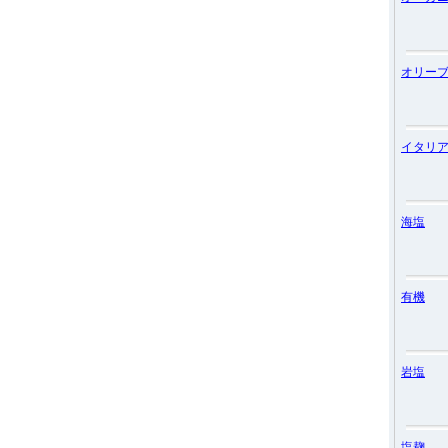
オリー
イタリ
海塩
有機
岩塩
塩麹