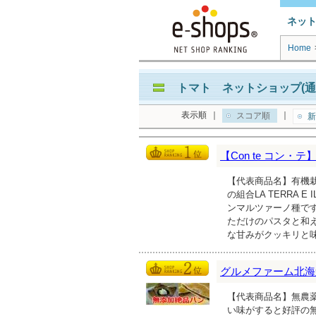
ネッ
Home
トマト ネットショップ(通
表示順
｜
｜
スコア順
新
【Con te コン
【代表商品名】有機栽培
の組合LA TERRA
ンマルツァーノ種で
ただけのパスタと和
な甘みがクッキリと
グルメファーム北海
【代表商品名】無農薬
い味がすると好評の