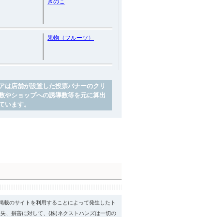
きのこ
果物（フルーツ）
アは店舗が設置した投票バナーのクリ
数やショップへの誘導数等を元に算出
ています。
psに掲載のサイトを利用することによって発生したト
失、損害に対して、(株)ネクストハンズは一切の