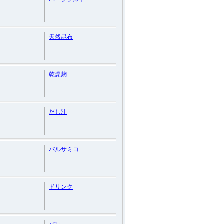
天然昆布
油
乾燥麹
だし汁
素
バルサミコ
ドリンク