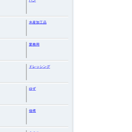
パン
水産加工品
業務用
ドレッシング
ゆず
佃煮