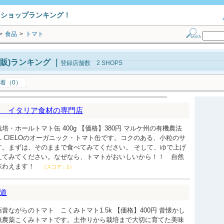
トショップランキング！
>
食品
>
トマト
販)ランキング
｜
登録店舗数 2 SHOPS
着（0）
・テ】 イタリア食材の専門店
・ホールトマト缶 400g 【価格】380円 マルケ州の有機農法
 E IL CIELOのオーガニック・トマト缶です。コクのある、小粒のサ
す。まずは、そのままで食べてみてください。 そして、ゆで上げ
えてみてください。なぜなら、トマトがおいしいから！！ 自然
味わえます！
（スコア：1）
道
昔ながらのトマト こくみトマト1.5k 【価格】400円 昔懐かし
無農薬こくみトマトです。土作りから栽培まで大切に育てた美味