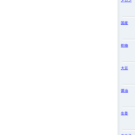
メロン
国産
乾物
大豆
醤油
生姜