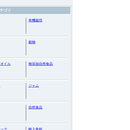
テゴリ
有機栽培
穀物
ブオイル
無添加自然食品
く
ジャム
自然食品
ニック
輸入食材