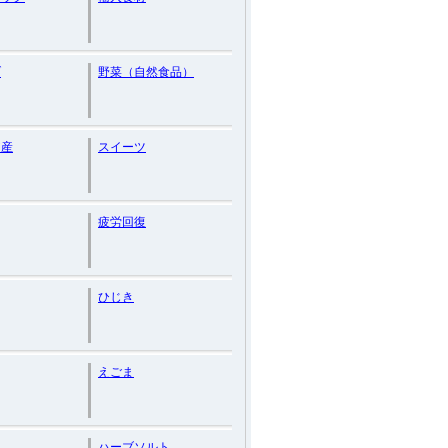
ブ
野菜（自然食品）
ア産
スイーツ
疲労回復
ひじき
えごま
ハーブソルト