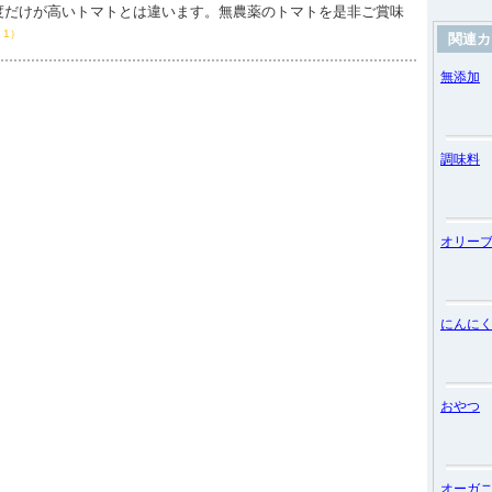
度だけが高いトマトとは違います。無農薬のトマトを是非ご賞味
：1）
関連カ
無添加
調味料
オリー
にんに
おやつ
オーガ