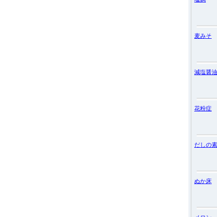
麦みそ
減塩醤
花粉症
だしの
ぬか床