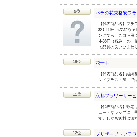
9位
バラの花束格安フラ
【代表商品名】フラワ
格】88円 元気にな
ングでも、ご自宅用に
本88円（税込）の、
で品質の良いひまわ
10位
花千手
【代表商品名】縦縞花
ンドプラスト加工で
11位
京都フラワーサービ
【代表商品名】敬老キ
ュートなラップに、
す。しかも送料は無
12位
プリザーブドフラワ