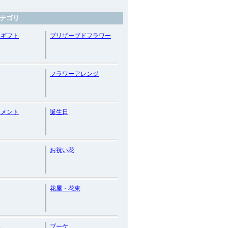
テゴリ
ーギフト
プリザーブドフラワー
フラワーアレンジ
ジメント
誕生日
い
お祝い花
花屋・花束
い
ブーケ