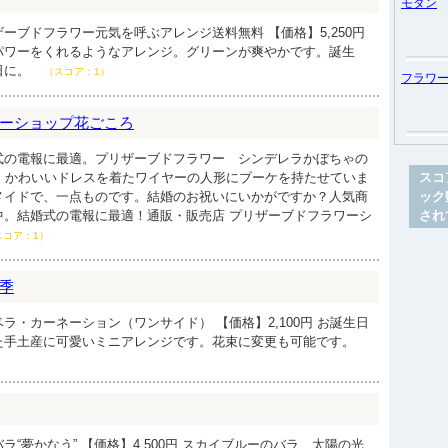
モダン
ーブドフラワー元気を呼ぶアレンジ送料無料 【価格】5,250円
パワーをくれるようなアレンジ。グリーンが爽やかです。誕生
日に。
（スコア：1）
フラワ
ーショップ花ごころ
式の電報に最適。プリザーブドフラワー シンデレラかぼちゃの
80円 かわいいドレスを着たワイヤーの人形にブーケを持たせていま
スコ
メイドで、一点ものです。結婚のお祝いにいかがですか？人気商
ック
中。結婚式の電報に最適！通販・販売店 プリザーブドフラワーシ
され
スコア：1）
季
ラ・カーネーション（ワンサイド） 【価格】2,100円 お誕生日
た手土産に可愛いミニアレンジです。花束に変更も可能です。
“夢かなう” 【価格】4,500円 スカイブルーのバラ、太陽の光