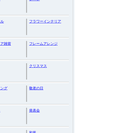
ラル
フラワーインテリア
リア雑貨
フレームアレンジ
クリスマス
ィング
敬老の日
い
発表会
和風