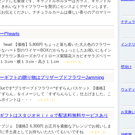
ゼントにも最適です。キャンドルホルダーはガラス、キャンドル
。きれいなドライフラワーを贅沢にセンスよくデザインします。
言お伝えください。ナチュラルカームは優しい香りのアロマリー
）
ナチュ
hearts
 heart 【価格】5,800円 ちょっと落ち着いた大人色のフラワー
インテ
りなハート型のワイヤーBOXだからちょっとしたお祝いにもイン
材ブラウン系ローズホワイトローズ紫陽花スカビオサラズベリー
約１３cm・横１３cm・高さ１１cm
（スコア：1）
壁掛け
ーギフトの贈り物はプリザーブドフラワーJamming
 Outです*プリザーブドフラワー*すずらんバスケット 【価格】
ウェデ
植えのすずらん」をイメージして「すずらんらしく」仕上げました。こ
ムポイントは・・・
（スコア：1）
お見舞
ギフトはスタジオＨｉｒｏで配送料無料サービスあり
ブジェ 【価格】6,300円 お正月を素敵なアレンジでお祝いしま
拶に手土産としてお持ちいただいてもいいですね
（スコア：1）
胡蝶蘭