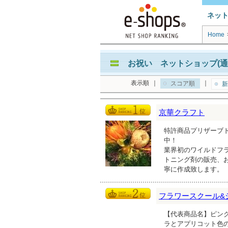
ネッ
Home
お祝い ネットショップ(通
表示順
｜
｜
スコア順
新
京華クラフト
特許商品プリザーブ
中！
業界初のワイルドフ
トニング剤の販売、
寧に作成致します。
フラワースクール&
【代表商品名】ピンク
ラとアプリコット色