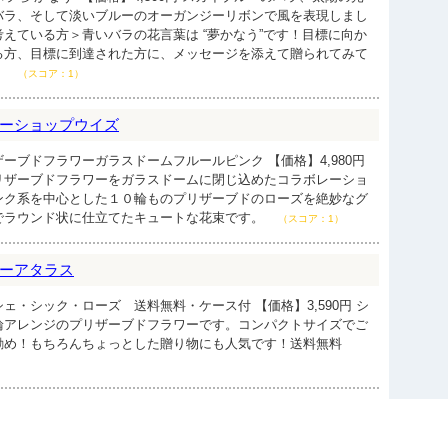
バラ、そして淡いブルーのオーガンジーリボンで風を表現しまし
えている方＞青いバラの花言葉は “夢かなう”です！目標に向か
る方、目標に到達された方に、メッセージを添えて贈られてみて
。
（スコア：1）
ーショップウイズ
ーブドフラワーガラスドームフルールピンク 【価格】4,980円
リザーブドフラワーをガラスドームに閉じ込めたコラボレーショ
ンク系を中心とした１０輪ものプリザーブドのローズを絶妙なグ
でラウンド状に仕立てたキュートな花束です。
（スコア：1）
ーアタラス
ェ・シック・ローズ 送料無料・ケース付 【価格】3,590円 シ
輪アレンジのプリザーブドフラワーです。コンパクトサイズでご
勧め！もちろんちょっとした贈り物にも人気です！送料無料
）