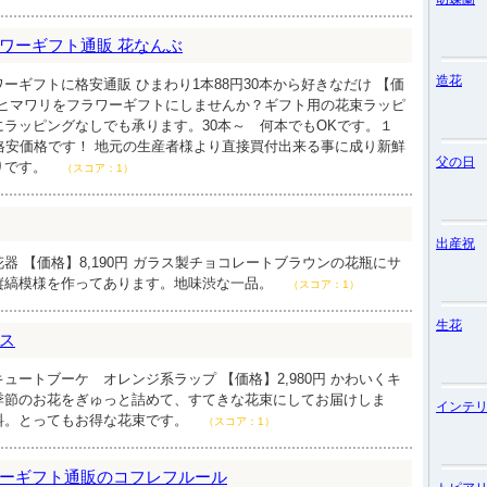
ワーギフト通販 花なんぶ
造花
ーギフトに格安通販 ひまわり1本88円30本から好きなだけ 【価
るヒマワリをフラワーギフトにしませんか？ギフト用の花束ラッピ
ラッピングなしでも承ります。30本～ 何本でもOKです。１
格安価格です！ 地元の生産者様より直接買付出来る事に成り新鮮
父の日
りです。
（スコア：1）
出産祝
器 【価格】8,190円 ガラス製チョコレートブラウンの花瓶にサ
縦縞模様を作ってあります。地味渋な一品。
（スコア：1）
生花
ス
ュートブーケ オレンジ系ラップ 【価格】2,980円 かわいくキ
季節のお花をぎゅっと詰めて、すてきな花束にしてお届けしま
インテ
料。とってもお得な花束です。
（スコア：1）
ーギフト通販のコフレフルール