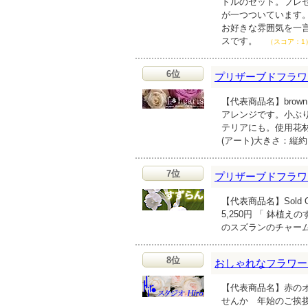
ドルのセット。プレ
が一つついています
お好きな雰囲気を一
スです。
（スコア：1
6位
プリザーブドフラワーf*
【代表商品名】brown
アレンジです。小ぶ
テリアにも。使用花
(アート)大きさ：縦
7位
プリザーブドフラワ
【代表商品名】Sold
5,250円 「 鉢
のスズランのチャー
8位
おしゃれなフラワー
【代表商品名】赤のオ
せんか 年始のご挨