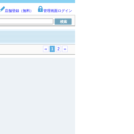
店舗登録（無料）
管理画面ログイン
‹‹
1
2
››