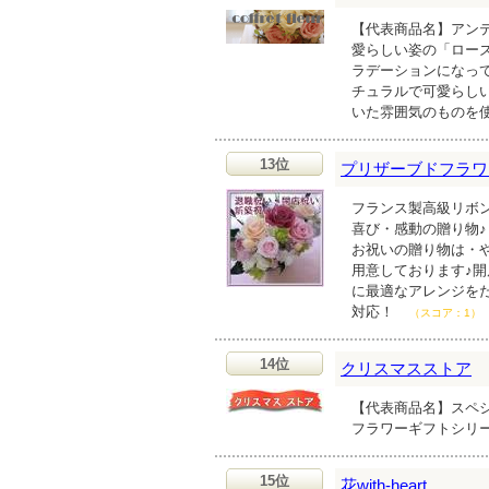
【代表商品名】アンテ
愛らしい姿の「ロー
ラデーションになっ
チュラルで可愛らし
いた雰囲気のものを
13位
プリザーブドフラワ
フランス製高級リボ
喜び・感動の贈り物♪
お祝いの贈り物は・
用意しております♪
に最適なアレンジを
対応！
（スコア：1）
14位
クリスマスストア
【代表商品名】スペシ
フラワーギフトシリ
15位
花with-heart