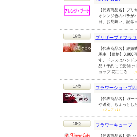
【代表商品名】プリザ
オレンジ色のバラが
日、お見舞い、記念
16位
プリザーブドフラワ
【代表商品名】結婚
馬車 【価格】3,9
す。ドレスはハンド
品！予約にて受付け
ョップ 花ごころ
（
17位
フラワーショップ四
【代表商品名】ガーベ
や送別、ちょっとし
（スコア：1）
18位
フラワーキューブ
【代表商品名】青いバラ