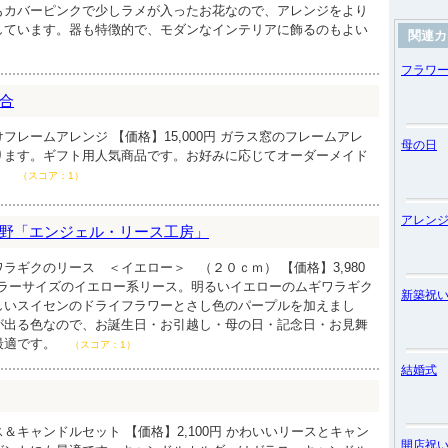
もカバーピンクで少しラメが入ったお花なので、アレンジをより
しています。器も特徴的で、モダンなインテリアに飾るのもよい
関連カ
）
フラワ
合
フレームアレンジ 【価格】15,000円 ガラス窓のフレームアレ
母の日
ります。ギフト用人気商品です。お好みに応じてオーダーメイド
。
（スコア：1）
アレン
野「エンジェル・リース工房」
ラギクのリース ＜イエロー＞ （２０ｃｍ） 【価格】3,980
ギュラーサイズのイエロー系リース。明るいイエローのムギワラギク
新築祝
しいスイセンのドライフラワーとさし色のパープルを加えまし
が出る色なので、お誕生日・お引越し・母の日・記念日・お見舞
最適です。
（スコア：1）
結婚式
＆キャンドルセット 【価格】2,100円 かわいいリースとキャン
開店祝