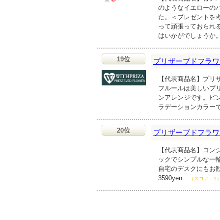
のようなイエローの
た。＜プレゼントを考
って頑張っておられ
はいかがでしょうか
19位
プリザーブドフラワ
【代表商品名】プリザ
フルールは美しいプ
ンアレンジです。ピ
ラデーションカラー
20位
プリザーブドフラワ
【代表商品名】コンシ
ックでシンプルな一
自宅のデスクにもお
3590yen
（スコア：1