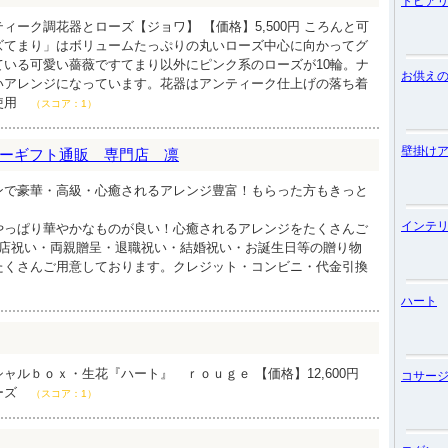
トピア
ィーク調花器とローズ【ジョワ】 【価格】5,500円 ころんと可
ズてまり」はボリュームたっぷりの丸いローズ中心に向かってグ
ている可愛い薔薇ですてまり以外にピンク系のローズが10輪。ナ
お供え
いアレンジになっています。花器はアンティーク仕上げの落ち着
使用
（スコア：1）
壁掛け
ーギフト通販 専門店 凛
ンで豪華・高級・心癒されるアレンジ豊富！もらった方もきっと
インテ
やっぱり華やかなものが良い！心癒されるアレンジをたくさんご
開店祝い・両親贈呈・退職祝い・結婚祝い・お誕生日等の贈り物
たくさんご用意しております。クレジット・コンビニ・代金引換
ハート
ャルｂｏｘ・生花『ハート』 ｒｏｕｇｅ 【価格】12,600円
コサー
ーズ
（スコア：1）