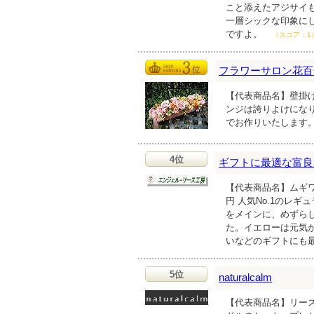
こと添えたアジサイ
一層シックな印象に
ですよ。
（スコア：1
フラワーサロン花百
【代表商品名】壁掛け
ンジは誇りよけにな
でお作りいたします
4位
ギフトに最適な富良
【代表商品名】ムギワ
円 人気No.1のレ
をメインに、めずら
た。イエローは元気
いなどのギフトにも
5位
naturalcalm
【代表商品名】リース