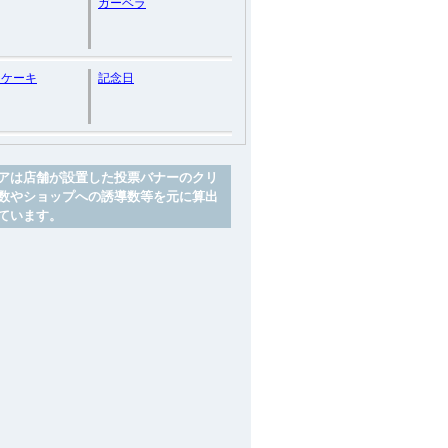
ガーベラ
ーケーキ
記念日
アは店舗が設置した投票バナーのクリ
数やショップへの誘導数等を元に算出
ています。