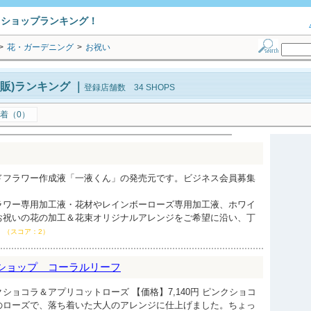
トショップランキング！
>
花・ガーデニング
>
お祝い
販)ランキング
｜
登録店舗数 34 SHOPS
着（0）
ドフラワー作成液「一液くん」の発売元です。ビジネス会員募集
ラワー専用加工液・花材やレインボーローズ専用加工液、ホワイ
お祝いの花の加工＆花束オリジナルアレンジをご希望に沿い、丁
（スコア：2）
ショップ コーラルリーフ
ショコラ＆アプリコットローズ 【価格】7,140円 ピンクショコ
のローズで、落ち着いた大人のアレンジに仕上げました。ちょっ