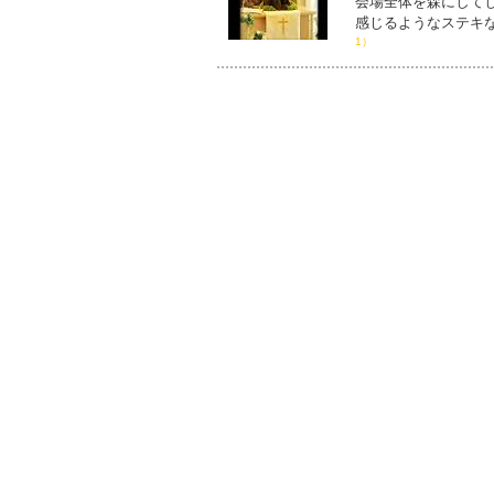
会場全体を森にして
感じるようなステキ
1）