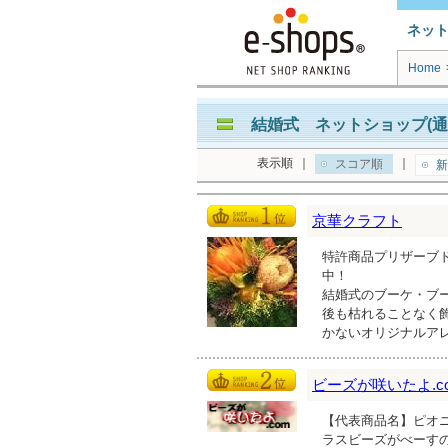
ネッ
Home
結婚式 ネットショップ(通
表示順
｜
｜
スコア順
新
京華クラフト
特許商品プリザーブ
中！
結婚式のブーケ・ブ
後も枯れることなく
かないオリジナルア
ビーズが咲いたよ.c
【代表商品名】ピオニ
ラスビーズがべーす