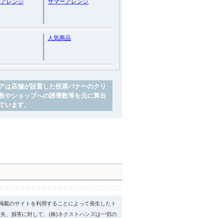
ルアレンジ
サマーアレンジ
人気商品
アは店舗が設置した投票バナーのクリ
数やショップへの誘導数等を元に算出
ています。
psに掲載のサイトを利用することによって発生したト
失、損害に対して、(株)ネクストハンズは一切の