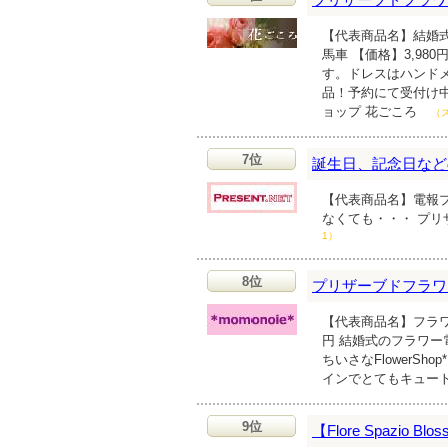
【代表商品名】結婚
馬車 【価格】3,9
す。ドレスはハンド
品！予約にて受付け
ョップ 花ごころ
（
7位
誕生日、記念日など
【代表商品名】電報プ
なくても・・・ プ
1）
8位
プリザーブドフラワー
【代表商品名】フラワ
円 結婚式のフラワ
ちいさなFlowerS
インでとてもキュー
9位
【Flore Spazio