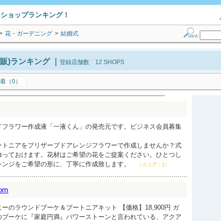
トショップランキング！
>
花・ガーデニング
>
結婚式
販)ランキング
｜
登録店舗数 12 SHOPS
着（0）
ドフラワー作成液「一液くん」の発売元です。ビジネス会員募集
ートニアをプリザーブドアレンジフラワーで作成しませんか？式
飾っておけます。花材はご希望の花をご提案ください。ひとつし
レンジをご希望の形に、丁寧に作成致します。
（スコア：2）
om
ーのラウンドブーケ＆ブートニアキット 【価格】18,900円 ガ
のブーケに『家庭円満』パワーストーンと言われている、アクア