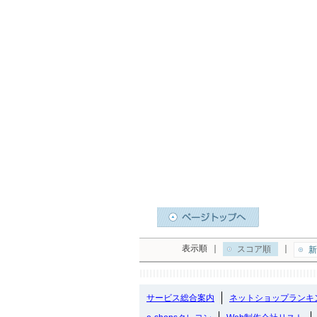
表示順
｜
｜
スコア順
新
サービス総合案内
ネットショップランキ