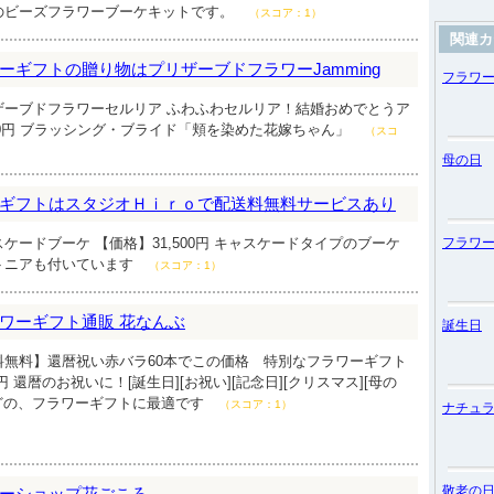
のビーズフラワーブーケキットです。
（スコア：1）
関連カ
ーギフトの贈り物はプリザーブドフラワーJamming
フラワ
ザーブドフラワーセルリア ふわふわセルリア！結婚おめでとうア
980円 ブラッシング・ブライド「頬を染めた花嫁ちゃん」
（スコ
母の日
ギフトはスタジオＨｉｒｏで配送料無料サービスあり
ケードブーケ 【価格】31,500円 キャスケードタイプのブーケ
フラワ
トニアも付いています
（スコア：1）
ワーギフト通販 花なんぶ
誕生日
料無料】還暦祝い赤バラ60本でこの価格 特別なフラワーギフト
0円 還暦のお祝いに！[誕生日][お祝い][記念日][クリスマス][母の
などの、フラワーギフトに最適です
（スコア：1）
ナチュ
敬老の
ーショップ花ごころ