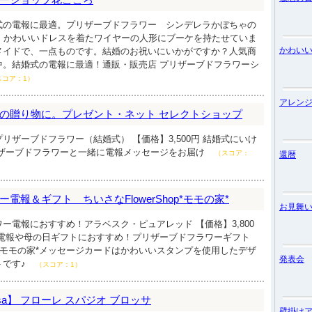
式の電報に最適。プリザーブドフラワー シンデレラかぼちゃの
80円 かわいいドレスを着たワイヤーの人形にブーケを持たせていま
かわい
メイドで、一点ものです。結婚のお祝いにいかがですか？人気商
中。結婚式の電報に最適！通販・販売店 プリザーブドフラワーシ
スコア：1）
アレン
の贈り物に。プレゼント・ネット セレクトショップ
リザーブドフラワー（結婚式） 【価格】3,500円 結婚式にいけ
リザーブドフラワーと一緒に電報メッセージをお届け
（スコア：
還暦
電報＆ギフト ちいさなFlowerShop*モモの家*
お見舞
ー電報におすすめ！アラベスク・ピュアレッド 【価格】3,800
ー電報や母の日ギフトにおすすめ！プリザーブドフラワーギフト
hop*モモの家*メッセージカードはかわいいスタンプを使用したデザ
発表会
トです♪
（スコア：1）
 Blossa】 フローレ スパジオ ブロッサ
壁掛け