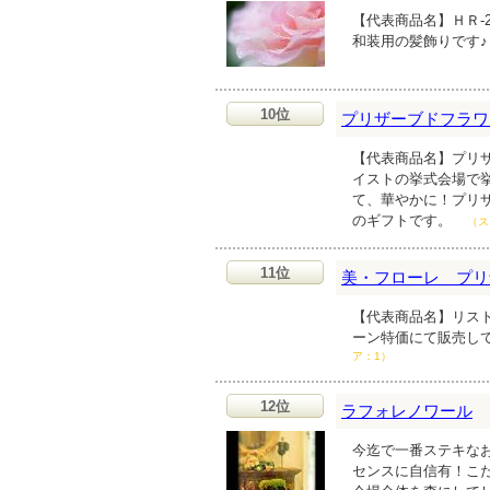
【代表商品名】ＨＲ-2
和装用の髪飾りです
10位
プリザーブドフラワ
【代表商品名】プリザ
イストの挙式会場で
て、華やかに！プリ
のギフトです。
（ス
11位
美・フローレ プリザ
【代表商品名】リスト
ーン特価にて販売し
ア：1）
12位
ラフォレノワール
今迄で一番ステキな
センスに自信有！こだ