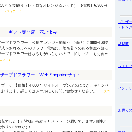
3♪和装髪飾り（レトロなオレンジ＆レッド） 【価格】6,300円
♪
（スコア：1）
プリザ
アレン
ー ギフト専門店 花ごよみ
ーブドフラワー 和風アレンジ～緑華～ 【価格】2,680円 和テ
胡蝶蘭
挙式をされる方へのフラワー電報に。落ち着きのある和室へ飾っ
ザーブドフラワーは水やりがいらないので、忙しい方にもお薦め
コア：1）
フォト
ーブドフラワー Web Shoppingサイト
ブーケ 【価格】4,800円 サイトオープン記念につき、キャンペ
インテ
ております。詳しくはメールにてお問い合わせください。
（スコ
お供え
お花でした！と皆様から続々とメッセージ届いています♪個性と
わりのshopです♪