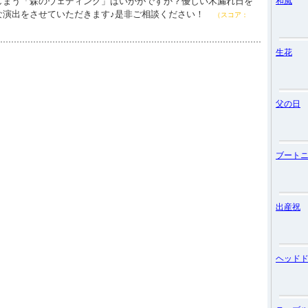
しまう「森のウェディング」はいかがですか？優しい木漏れ日を
和風
な演出をさせていただきます♪是非ご相談ください！
（スコア：
生花
父の日
ブート
出産祝
ヘッド