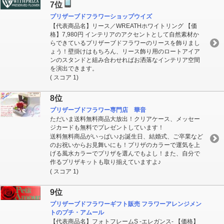
7位
プリザーブドフラワーショップウイズ
【代表商品名】リース／WREATHホワイトリング 【価
格】7,980円 インテリアのアクセントとして自然素材か
らできているプリザーブドフラワーのリースを飾りまし
ょう！壁掛けはもちろん、リース飾り用のロートアイア
ンのスタンドと組み合わせればお洒落なインテリア空間
を演出できます。
( スコア 1)
8位
プリザーブドフラワー専門店 華音
ただいま送料無料商品大放出！クリアケース、メッセー
ジカードも無料でプレゼントしています！
送料無料商品がいっぱい♪お誕生日、結婚式、ご卒業など
のお祝いからお見舞いにも！プリザのカラーで運気を上
げる風水カラーでプリザを選んでもよし！また、自分で
作るプリザキットも取り揃えていますよ♪
( スコア 1)
9位
プリザーブドフラワーギフト販売 フラワーアレンジメン
トのプチ・アムール
【代表商品名】フォトフレームS -エレガンス- 【価格】