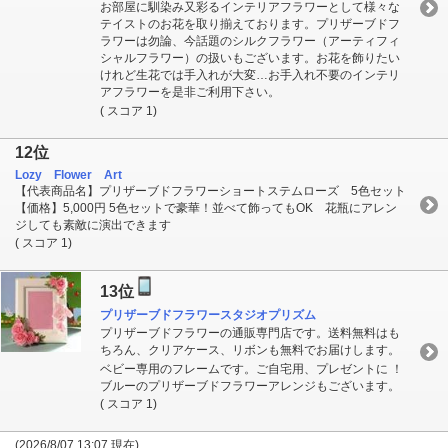
お部屋に馴染み又彩るインテリアフラワーとして様々な
テイストのお花を取り揃えております。プリザーブドフ
ラワーは勿論、今話題のシルクフラワー（アーティフィ
シャルフラワー）の扱いもございます。お花を飾りたい
けれど生花では手入れが大変…お手入れ不要のインテリ
アフラワーを是非ご利用下さい。
( スコア 1)
12位
Lozy Flower Art
【代表商品名】プリザーブドフラワーショートステムローズ 5色セット
【価格】5,000円 5色セットで豪華！並べて飾ってもOK 花瓶にアレン
ジしても素敵に演出できます
( スコア 1)
13位
プリザーブドフラワースタジオプリズム
プリザーブドフラワーの通販専門店です。送料無料はも
ちろん、クリアケース、リボンも無料でお届けします。
ベビー専用のフレームです。ご自宅用、プレゼントに ！
ブルーのプリザーブドフラワーアレンジもございます。
( スコア 1)
(2026/8/07 13:07 現在)