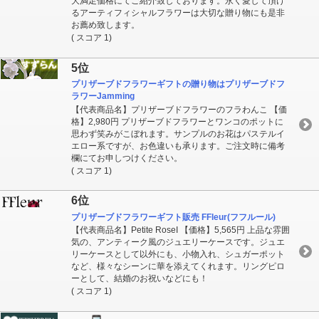
大満足価格にてご紹介致しております。永く愛して頂け
るアーティフィシャルフラワーは大切な贈り物にも是非
お薦め致します。
( スコア 1)
5位
プリザーブドフラワーギフトの贈り物はプリザーブドフ
ラワーJamming
【代表商品名】プリザーブドフラワーのフラわんこ 【価
格】2,980円 プリザーブドフラワーとワンコのポットに
思わず笑みがこぼれます。サンプルのお花はパステルイ
エロー系ですが、お色違いも承ります。ご注文時に備考
欄にてお申しつけください。
( スコア 1)
6位
プリザーブドフラワーギフト販売 FFleur(フフルール)
【代表商品名】Petite RoseI 【価格】5,565円 上品な雰囲
気の、アンティーク風のジュエリーケースです。ジュエ
リーケースとして以外にも、小物入れ、シュガーポット
など、様々なシーンに華を添えてくれます。リングピロ
ーとして、結婚のお祝いなどにも！
( スコア 1)