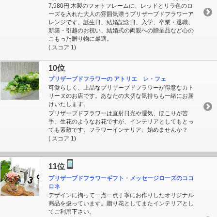
7,980円 木製のフォトフレームに、レッドとリラ色のロ
ーズを入れた大人の雰囲気漂うプリザーブドフラワーア
レンジです。誕生日、結婚記念日、入学、卒業・退職、
新築・引越のお祝い、結婚式の両親への贈呈品など心の
こもった贈り物に最適。
( スコア 1)
10位
プリザーブドフラワーの アトリエ レ・フェ
可愛らしく、上品なプリザーブドフラワーが得意なカト
リーヌのお店です。あなたの大切な気持ちも一緒にお届
けいたします。
プリザーブドフラワーは直射日光や湿気、ほこりが苦
手。生花のようなお花ですが、インテリアとしてもとっ
ても素敵です。フラワーインテリア、始めませんか？
( スコア 1)
11位
プリザーブドフラワーギフト・メッセージローズのココ
ロネ
デザインに拘って一点一点丁寧にお作りしたオリジナル
商品を扱っています。贈り花としてまたインテリアとし
てご利用下さい。