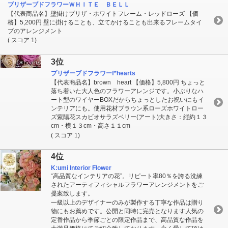
プリザーブドフラワーＷＨＩＴＥ ＢＥＬＬ
【代表商品名】壁掛けプリザ・ホワイトフレーム・レッドローズ 【価
格】5,200円 壁に掛けることも、立てかけることも出来るフレームタイ
プのアレンジメント
( スコア 1)
3位
プリザーブドフラワーf*hearts
【代表商品名】brown heart 【価格】5,800円 ちょっと
落ち着いた大人色のフラワーアレンジです。小ぶりなハ
ート型のワイヤーBOXだからちょっとしたお祝いにもイ
ンテリアにも。使用花材ブラウン系ローズホワイトロー
ズ紫陽花スカビオサラズベリー(アート)大きさ：縦約１３
cm・横１３cm・高さ１１cm
( スコア 1)
4位
K:umi Interior Flower
“高品質なインテリアの花”。リピート率80％を誇る洗練
されたアーティフィシャルフラワーアレンジメントをご
提案致します。
一級以上のデザイナーのみが製作する丁寧な作品は贈り
物にもお薦めです。公開と同時に完売となります人気の
定番作品から季節ごとの限定作品まで、高品質な作品を