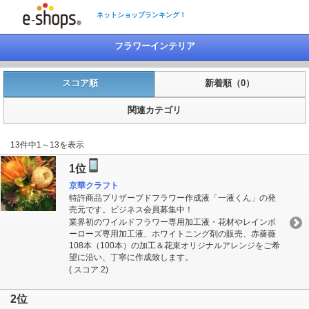
ネットショップランキング！
フラワーインテリア
スコア順
新着順（0）
関連カテゴリ
13件中1～13を表示
1位
京華クラフト
特許商品プリザーブドフラワー作成液「一液くん」の発
売元です。ビジネス会員募集中！
業界初のワイルドフラワー専用加工液・花材やレインボ
ーローズ専用加工液、ホワイトニング剤の販売、赤薔薇
108本（100本）の加工＆花束オリジナルアレンジをご希
望に沿い、丁寧に作成致します。
( スコア 2)
2位