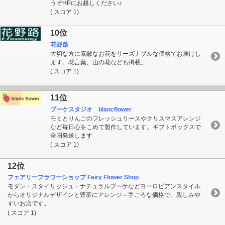
うぞHPにお越しください♪
( スコア 1)
10位
花野路
大切な方に素敵なお花をリーズナブルな価格でお届けし
ます。花言葉、山の花なども掲載。
( スコア 1)
11位
ブーケスタジオ blancflower
モミとりんごのフレッシュリースやクリスマスアレンジ
など毎日心をこめて製作しています。ギフトボックスで
全国発送します
( スコア 1)
12位
フェアリーフラワーショップ Fairy Flower Shop
モダン・スタイリッシュ・ナチュラルブーケなどヨーロピアンスタイル
からオリジナルデザインと豊富にアレンジ～手ごろな価格で、親しみや
すいお店です。
( スコア 1)