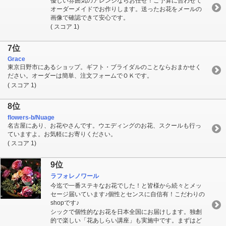
優しい雰囲気のアレンジならお任せ！ご予算に合わせて
オーダーメイドでお作りします。送ったお花をメールの
画像で確認できて安心です。
( スコア 1)
7位
Grace
東京日野市にあるショップ。ギフト・ブライダルのことならおまかせく
ださい。オーダーは簡単、注文フォームでＯＫです。
( スコア 1)
8位
flowers-b/Nuage
名古屋にあり、お花やさんです。ウエディングのお花、スクールも行っ
ていますよ。お気軽にお寄りください。
( スコア 1)
9位
ラフォレノワール
今迄で一番ステキなお花でした！と皆様から続々とメッ
セージ届いています♪個性とセンスに自信有！こだわりの
shopです♪
シックで個性的なお花を日本全国にお届けします。独創
的で楽しい「花あしらい講座」も実施中です。まずはど