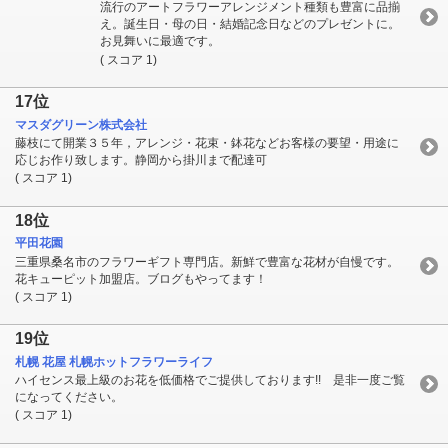
流行のアートフラワーアレンジメント種類も豊富に品揃
え。誕生日・母の日・結婚記念日などのプレゼントに。
お見舞いに最適です。
( スコア 1)
17位
マスダグリーン株式会社
藤枝にて開業３５年，アレンジ・花束・鉢花などお客様の要望・用途に
応じお作り致します。静岡から掛川まで配達可
( スコア 1)
18位
平田花園
三重県桑名市のフラワーギフト専門店。新鮮で豊富な花材が自慢です。
花キューピット加盟店。ブログもやってます！
( スコア 1)
19位
札幌 花屋 札幌ホットフラワーライフ
ハイセンス最上級のお花を低価格でご提供しております!! 是非一度ご覧
になってください。
( スコア 1)