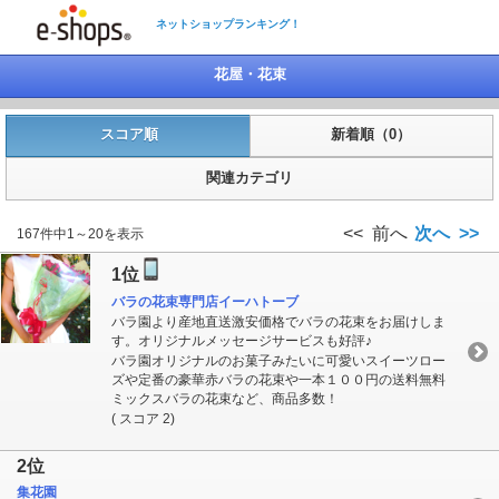
ネットショップランキング！
花屋・花束
スコア順
新着順（0）
関連カテゴリ
<< 前へ
次へ >>
167件中1～20を表示
1位
バラの花束専門店イーハトーブ
バラ園より産地直送激安価格でバラの花束をお届けしま
す。オリジナルメッセージサービスも好評♪
バラ園オリジナルのお菓子みたいに可愛いスイーツロー
ズや定番の豪華赤バラの花束や一本１００円の送料無料
ミックスバラの花束など、商品多数！
( スコア 2)
2位
集花園