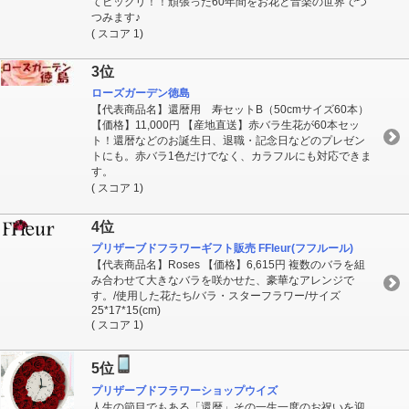
てビックリ！！頑張った60年間をお花と音楽の世界でつ
つみます♪
( スコア 1)
3位
ローズガーデン徳島
【代表商品名】還暦用 寿セットB（50cmサイズ60本）
【価格】11,000円 【産地直送】赤バラ生花が60本セッ
ト！還暦などのお誕生日、退職・記念日などのプレゼン
トにも。赤バラ1色だけでなく、カラフルにも対応できま
す。
( スコア 1)
4位
プリザーブドフラワーギフト販売 FFleur(フフルール)
【代表商品名】Roses 【価格】6,615円 複数のバラを組
み合わせて大きなバラを咲かせた、豪華なアレンジで
す。/使用した花たち/バラ・スターフラワー/サイズ
25*17*15(cm)
( スコア 1)
5位
プリザーブドフラワーショップウイズ
人生の節目でもある「還暦」その一生一度のお祝いを迎