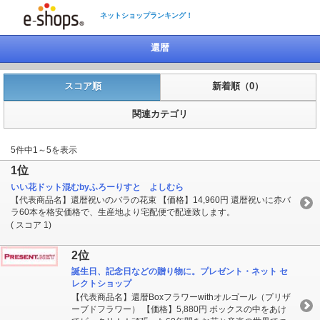
ネットショップランキング！
還暦
スコア順
新着順（0）
関連カテゴリ
5件中1～5を表示
1位
いい花ドット混むbyふろーりすと よしむら
【代表商品名】還暦祝いのバラの花束 【価格】14,960円 還暦祝いに赤バ
ラ60本を格安価格で、生産地より宅配便で配達致します。
( スコア 1)
2位
誕生日、記念日などの贈り物に。プレゼント・ネット セ
レクトショップ
【代表商品名】還暦Boxフラワーwithオルゴール（プリザ
ーブドフラワー） 【価格】5,880円 ボックスの中をあけ