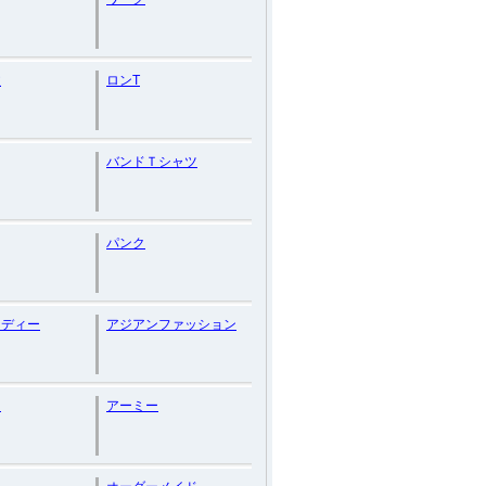
丈
ロンT
バンドＴシャツ
パンク
ーディー
アジアンファッション
ー
アーミー