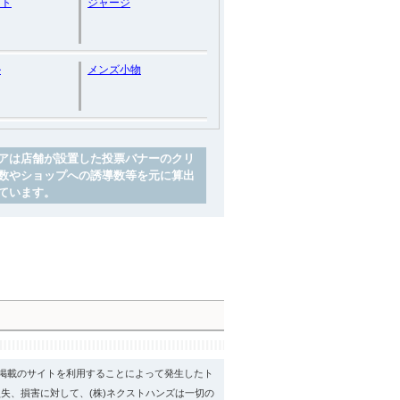
ット
ジャージ
ル
メンズ小物
アは店舗が設置した投票バナーのクリ
数やショップへの誘導数等を元に算出
ています。
psに掲載のサイトを利用することによって発生したト
失、損害に対して、(株)ネクストハンズは一切の