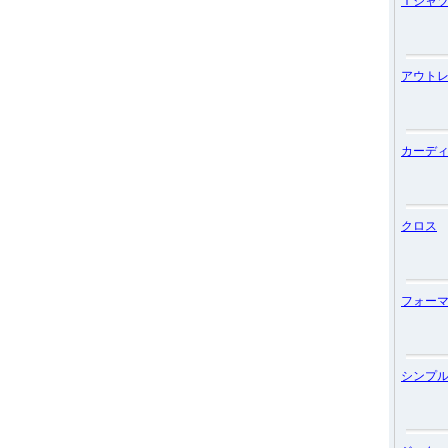
Ｔシャ
アウト
カーデ
クロス
フォー
シンプ