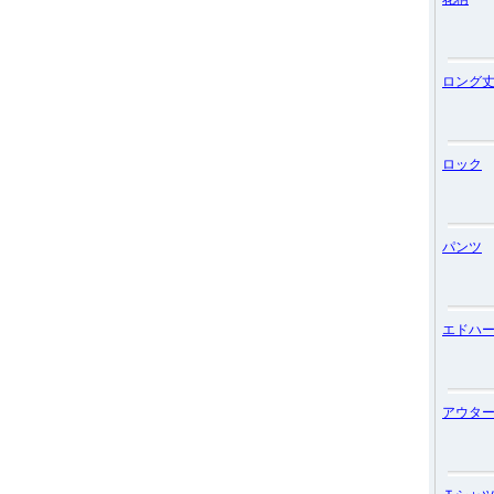
ロング
ロック
パンツ
エドハ
アウタ