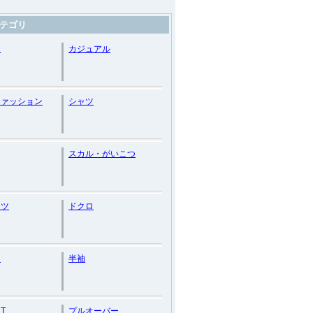
テゴリ
ジ
カジュアル
ファッション
シャツ
スカル・がいこつ
ンツ
ドクロ
ン
半袖
T
プルオーバー