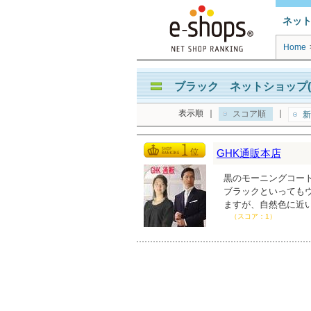
ネッ
Home
ブラック ネットショップ(
表示順
｜
｜
スコア順
新
GHK通販本店
黒のモーニングコー
ブラックといっても
ますが、自然色に近
（スコア：1）