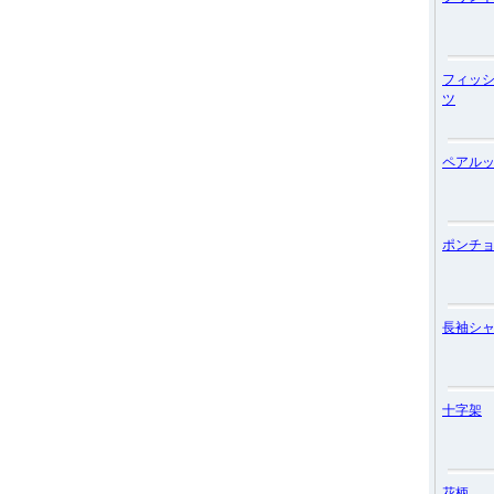
フィッ
ツ
ペアル
ポンチ
長袖シ
十字架
花柄