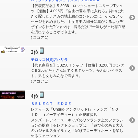
ロックTシャツオンラインストアIGNITE4
【代表商品名】S-3038 ロックショートスリーブTシャ
ツ 【価格】4,095円 「自由の翼を手に入れろ」背中に大
きく配したナスカの地上絵のコンドルには、そんなメッ
セージを込めました。丁度背中の部分に翼がくるようデ
ザインされたTシャツは、着るだけで一味ちがった存在感
を演出することができます。
( スコア 1)
3位
モロッコ雑貨店ハリラ
【代表商品名】CB250Ｔシャツ 【価格】3,200円 ホンダ
ＣＢ250がたくさん出てくるＴシャツ。かわいいイラス
ト。男も女もみんなで着よう。
( スコア 1)
4位
ＳＥＬＥＣＴ ＥＤＧＥ
レディース「Un​gri​d(ア​ングリッド)」・​メンズ「ＮＯ​
ＩＤ​．（ノーアイディー）​」正規取扱店
メンズ・レディース・キッズのワンランク上のファッシ
ョンの提案！セレクトショップは、「遊び心のある大人
のカジャルスタイル」と「家族でコーディネートを楽し
めるファッション