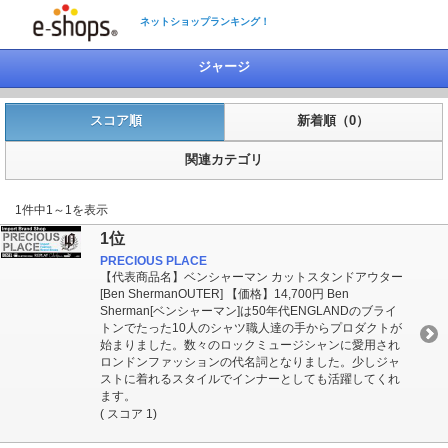
ネットショップランキング！
ジャージ
スコア順
新着順（0）
関連カテゴリ
1件中1～1を表示
1位
PRECIOUS PLACE
【代表商品名】ベンシャーマン カットスタンドアウター
[Ben ShermanOUTER] 【価格】14,700円 Ben
Sherman[ベンシャーマン]は50年代ENGLANDのブライ
トンでたった10人のシャツ職人達の手からプロダクトが
始まりました。数々のロックミュージシャンに愛用され
ロンドンファッションの代名詞となりました。少しジャ
ストに着れるスタイルでインナーとしても活躍してくれ
ます。
( スコア 1)