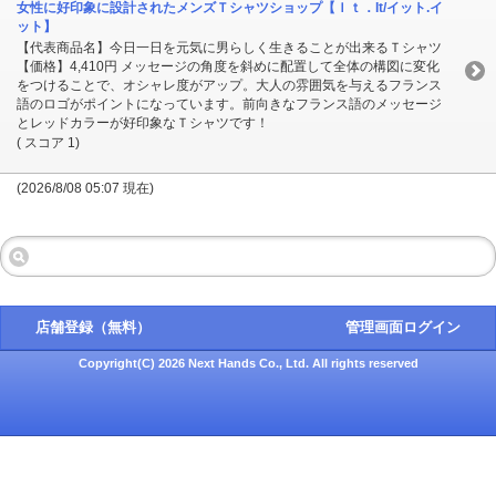
女性に好印象に設計されたメンズＴシャツショップ【Ｉｔ．It/イット.イ
ット】
【代表商品名】今日一日を元気に男らしく生きることが出来るＴシャツ
【価格】4,410円 メッセージの角度を斜めに配置して全体の構図に変化
をつけることで、オシャレ度がアップ。大人の雰囲気を与えるフランス
語のロゴがポイントになっています。前向きなフランス語のメッセージ
とレッドカラーが好印象なＴシャツです！
( スコア 1)
(2026/8/08 05:07 現在)
店舗登録（無料）
管理画面ログイン
Copyright(C) 2026 Next Hands Co., Ltd. All rights reserved