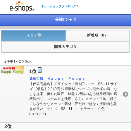
ネットショップランキング！
長袖Tシャツ
スコア順
新着順（0）
関連カテゴリ
2件中1～2を表示
1位
通販百貨 Ｈａｐｐｙ Ｐｕｐｐｙ
【代表商品名】ドライタッチ長袖Tシャツ SS～LLサイ
ズ 【価格】2,940円 快適素材でシーズン問わずの着こな
しを提案！優れた吸汗・速乾く機能のある特殊断面の高
機能ポリエステル糸を使用、さらにメッシュ生地。軽く
てしなやかなメッシュ素材・汗だけではなく洗濯物も乾
きが早い。サイズ：SS～LL カラー：１０色
( スコア 1)
2位