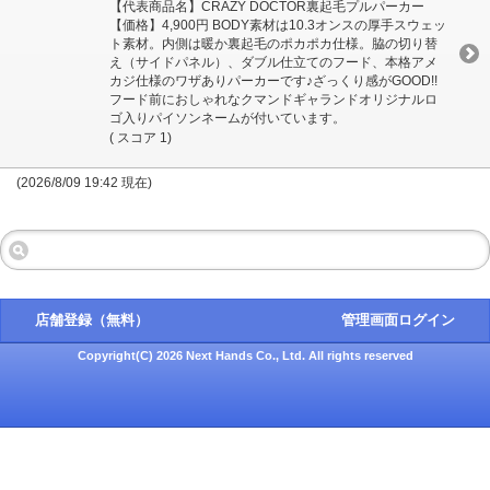
【代表商品名】CRAZY DOCTOR裏起毛プルパーカー
【価格】4,900円 BODY素材は10.3オンスの厚手スウェッ
ト素材。内側は暖か裏起毛のポカポカ仕様。脇の切り替
え（サイドパネル）、ダブル仕立てのフード、本格アメ
カジ仕様のワザありパーカーです♪ざっくり感がGOOD!!
フード前におしゃれなクマンドギャランドオリジナルロ
ゴ入りパイソンネームが付いています。
( スコア 1)
(2026/8/09 19:42 現在)
店舗登録（無料）
管理画面ログイン
Copyright(C) 2026 Next Hands Co., Ltd. All rights reserved