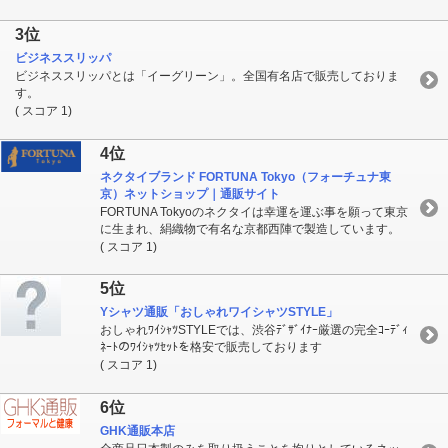
3位
ビジネススリッパ
ビジネススリッパとは「イーグリーン」。全国有名店で販売しておりま
す。
( スコア 1)
4位
ネクタイブランド FORTUNA Tokyo（フォーチュナ東
京）ネットショップ｜通販サイト
FORTUNA Tokyoのネクタイは幸運を運ぶ事を願って東京
に生まれ、絹織物で有名な京都西陣で製造しています。
( スコア 1)
5位
Yシャツ通販「おしゃれワイシャツSTYLE」
おしゃれﾜｲｼｬﾂSTYLEでは、渋谷ﾃﾞｻﾞｲﾅｰ厳選の完全ｺｰﾃﾞｨ
ﾈｰﾄのﾜｲｼｬﾂｾｯﾄを格安で販売しております
( スコア 1)
6位
GHK通販本店