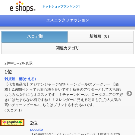
ネットショップランキング！
エスニックファッション
スコア順
新着順（0）
関連カテゴリ
2件中1～2を表示
1位
雑貨屋 孵(かえる)
【代表商品名】アジアンジャージM/チャーンビール/スノーグレー 【価
格】2,980円 とっても着心地も良いです！秋春のアウターとして大活躍♪
もちろん女性にもオススメです！！チャーンビール、ロータス...アジア好
きにはたまらない柄ですね！！スレンダーに見える効果も(^_^)人人気の
高いチャーンビール♪こちらはプリントされたものです。
( スコア 1)
2位
poquito
【代表商品名】メキシカンユニセパンツ 【価格】5,775