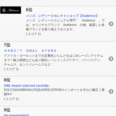
6位
メンズ、レディースセレクトショップ【Audience】
メンズ、レディースカジュアル専門「 Audience 」で
は、オリジナルブランド Audience の他、厳選した各
種ブランドを取り揃えております。
( スコア 1)
7位
ＨＡＷＺＩＴ ＳＭＡＬ ＳＴＯＲＥ
アメリカ～ヨーロッパまでの定番的ぶらんどをはじめシーズンアイテム
まで！輸入雑貨などもあり面白い！レインスプーナー、バーバリアン、
チャムス、セントジェームスなど。
( スコア 1)
8位
OWL-import selected carefully-
DOLCE&GABBANA,DSQUARED,DITA等のインポートを中心に幅広く展
開中!!
( スコア 1)
9位
the hummingbird