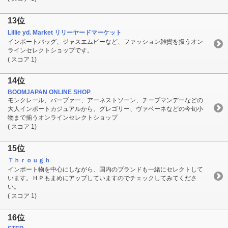
13位
Lillie yd. Market リリーヤードマーケット
インポートバッグ、ジャスエムビーなど、ファッション雑貨を扱うオン
ラインセレクトショップです。
( スコア 1)
14位
BOOMJAPAN ONLINE SHOP
モンクレール、バーブァー、アーネストソーン、チープマンデーなどの
大人インポートカジュアルから、グレゴリー、ヴァベーネなどの今旬小
物まで揃うオンラインセレクトショップ
( スコア 1)
15位
Ｔｈｒｏｕｇｈ
インポート物を中心にしながら、国内のブランドも一緒にセレクトして
います。ＨＰもまめにアップしていますのでチェックしてみてくださ
い。
( スコア 1)
16位