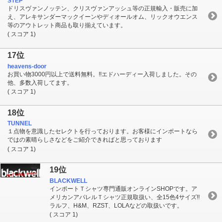
STEP
ドリスヴァンノッテン、クリスヴァンアッシュ等の正規輸入・販売に加
え、アレキサンダーマックイーンやディオールオム、リックオウエンス
等のアウトレット商品も取り揃えています。
( スコア 1)
17位
heavens-door
お買い物3000円以上で送料無料。!!エドハーディー入荷しました。その
他、多数入荷してます。
( スコア 1)
18位
TUNNEL
１点物を意識したセレクトを行っております。お客様にインポートなら
ではの素晴らしさなどをご紹介できればと思っております
( スコア 1)
19位
BLACKWELL
インポートＴシャツ専門通販オンラインSHOPです。ア
メリカンアパレルＴシャツ正規取扱い、全15色4サイズ!!
ラルフ、H&M、RZST、LOLAなどの取扱いです。
( スコア 1)