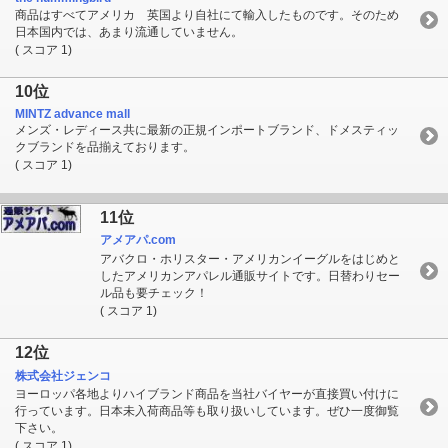
商品はすべてアメリカ 英国より自社にて輸入したものです。そのため
日本国内では、あまり流通していません。
( スコア 1)
10位
MINTZ advance mall
メンズ・レディース共に最新の正規インポートブランド、ドメスティッ
クブランドを品揃えております。
( スコア 1)
11位
アメアパ.com
アバクロ・ホリスター・アメリカンイーグルをはじめと
したアメリカンアパレル通販サイトです。日替わりセー
ル品も要チェック！
( スコア 1)
12位
株式会社ジェンコ
ヨーロッパ各地よりハイブランド商品を当社バイヤーが直接買い付けに
行っています。日本未入荷商品等も取り扱いしています。ぜひ一度御覧
下さい。
( スコア 1)