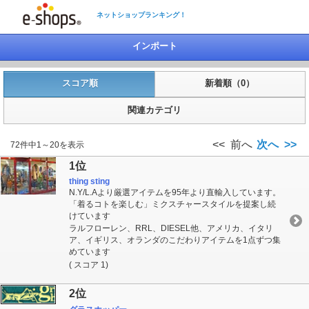
ネットショップランキング！
インポート
スコア順
新着順（0）
関連カテゴリ
<< 前へ
次へ >>
72件中1～20を表示
1位
thing sting
N.Y/L.Aより厳選アイテムを95年より直輸入しています。
「着るコトを楽しむ」ミクスチャースタイルを提案し続
けています
ラルフローレン、RRL、DIESEL他、アメリカ、イタリ
ア、イギリス、オランダのこだわりアイテムを1点ずつ集
めています
( スコア 1)
2位