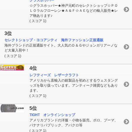
グラスホッパー
☆グラスホッパー★神戸元町のセレクトショップ☆ＰＯ
ＬＯラルフローレン★Ａ＆Ｆ☆ＡＥなどの輸入販売★レ
ア物あります♪
( スコア 1)
3位
セレクトショップ・ヨコアンティ 海外ファッション正規通販
海外ブランドの正規通販サイト。大人気のＤ＆Ｇやジョンガリアーノな
ど大量入荷中！
( スコア 1)
4位
レフティーズ レザークラフト
アメリカから直輸入の銀製品を初めとするウェスタング
ッズを取り扱っています。アンティーク雑貨などもあり
ます。
( スコア 1)
5位
TIGHT オンラインショップ
アメリカブランドの洋服・小物を販売。ポロ、プーマ、
バナナリパブリック、アバクロ等
( スコア 1)