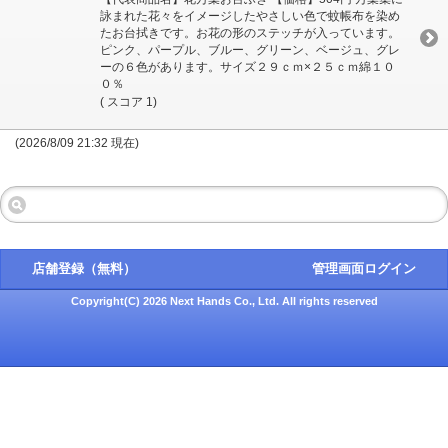
詠まれた花々をイメージしたやさしい色で蚊帳布を染め
たお台拭きです。お花の形のステッチが入っています。
ピンク、パープル、ブルー、グリーン、ベージュ、グレ
ーの６色があります。サイズ２９ｃｍ×２５ｃｍ綿１０
０％
( スコア 1)
(2026/8/09 21:32 現在)
店舗登録（無料）
管理画面ログイン
Copyright(C) 2026 Next Hands Co., Ltd. All rights reserved