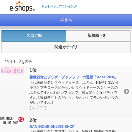
ネットショップランキング！
ふきん
スコア順
新着順（0）
関連カテゴリ
2件中1～2を表示
1位
薔薇雑貨とプリザーブドフラワーの通販「Rose Rich」
【代表商品名】ラヴィドゥース ふきん 【価格】315円
小花とプチローズがかわいいラヴィドゥースシリーズの
ふきんです♪ かわいいフキンで、毎日楽しくなりそうで
すね！毎日使うものだから、かわいくて使いやすいもの
がいいですね！
( スコア 1)
2位
BAN INOUE ONLINE SHOP
【代表商品名】花万葉お台ふき 【価格】504円 万葉集に