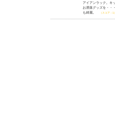
アイアンラック。キ
お洒落グッズを・・
も綺麗。
（スコア：1