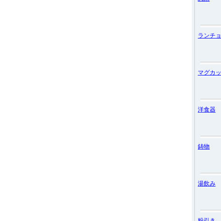
ランチ
マグカ
洋食器
鋳物
湯飲み
粉引き