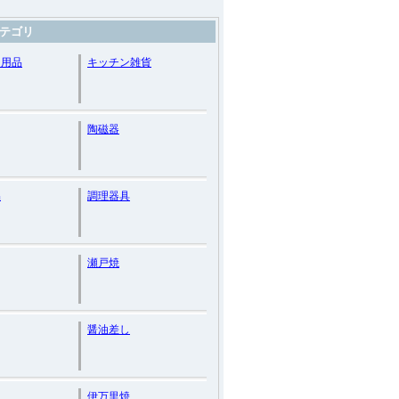
テゴリ
ン用品
キッチン雑貨
陶磁器
品
調理器具
瀬戸焼
醤油差し
伊万里焼