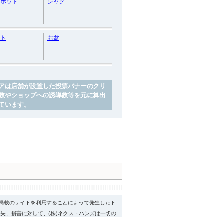
ーポット
ジャグ
ート
お盆
アは店舗が設置した投票バナーのクリ
数やショップへの誘導数等を元に算出
ています。
psに掲載のサイトを利用することによって発生したト
失、損害に対して、(株)ネクストハンズは一切の