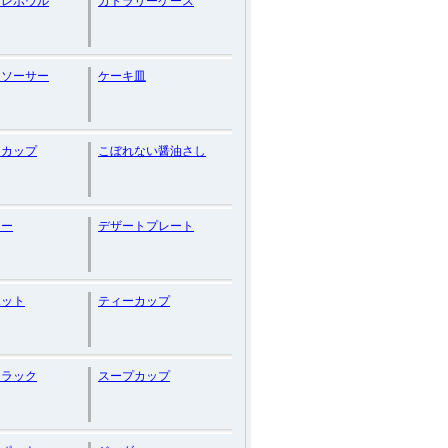
オレボウル
カトラリーケース
＆ソーサー
ケーキ皿
ーカップ
こぼれない醤油さし
ャー
デザートプレート
ポット
ティーカップ
スラック
スープカップ