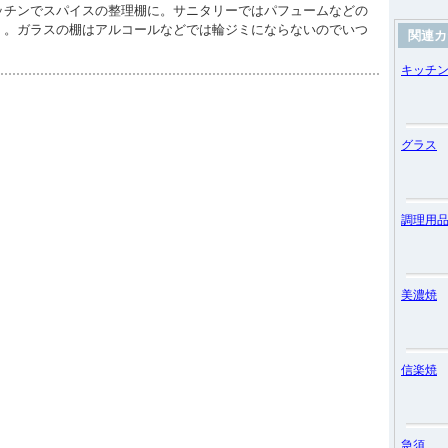
ッチンでスパイスの整理棚に。サニタリーではパフュームなどの
・。ガラスの棚はアルコールなどでは輪ジミにならないのでいつ
関連カ
）
キッチ
グラス
調理用
美濃焼
信楽焼
急須