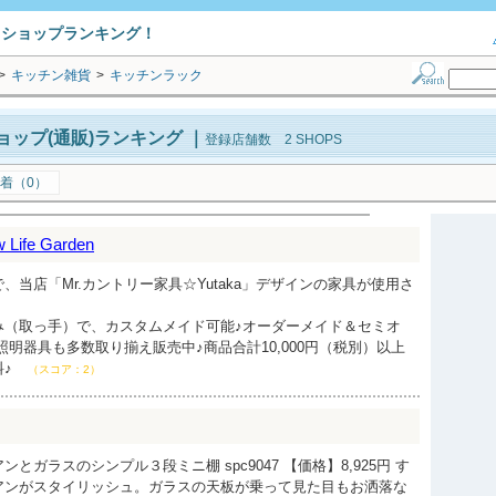
トショップランキング！
>
キッチン雑貨
>
キッチンラック
ップ(通販)ランキング
｜
登録店舗数 2 SHOPS
着（0）
ife Garden
、当店「Mr.カントリー家具☆Yutaka」デザインの家具が使用さ
み（取っ手）で、カスタムメイド可能♪オーダーメイド＆セミオ
照明器具も多数取り揃え販売中♪商品合計10,000円（税別）以上
料♪
（スコア：2）
とガラスのシンプル３段ミニ棚 spc9047 【価格】8,925円 す
アンがスタイリッシュ。ガラスの天板が乗って見た目もお洒落な