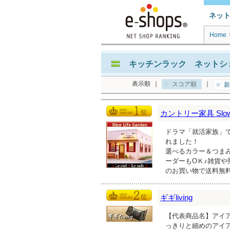
ネッ
Home
キッチンラック ネットショ
表示順
｜
｜
スコア順
新
カントリー家具 Slow L
ドラマ「就活家族」で
れました！
選べるカラー＆つま
ーダーもOＫ♪雑貨や
のお買い物で送料無
ギギliving
【代表商品名】アイアン
っきりと細めのアイ