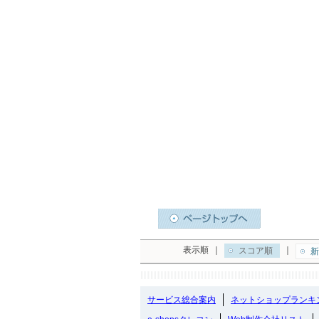
表示順
｜
｜
スコア順
新
サービス総合案内
ネットショップランキ