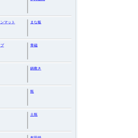
ョンマット
まな板
ップ
青磁
鍋敷き
瓶
土瓶
有田焼