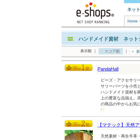
ネッ
Home
ハンドメイド資材 ネットシ
表示順
｜
｜
スコア順
新
PandaHall
ビーズ・アクセサリ
サリーパーツを小売
ハンドメイド資材を購入
上の豊富な品揃え。
の商品の中からお気
1）
【マテック】天然アー
天然素材・再生牛革