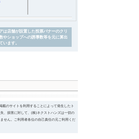
具
アは店舗が設置した投票バナーのクリ
数やショップへの誘導数等を元に算出
ています。
psに掲載のサイトを利用することによって発生したト
失、損害に対して、(株)ネクストハンズは一切の
いません。ご利用者各位の自己責任の元ご利用くだ