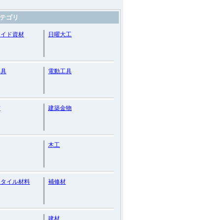
テゴリ
メイド資材
日曜大工
工具
電動工具
材
建築金物
木工
トタイル材料
補修材
建材