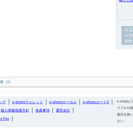
輸入工
スコ
ック
され
着（0）
e-sho
ング
e-shopsウォレット
e-shopsローカル
e-shopsカートS
ラブルや損
個人情報保護方針
免責事項
運営会社
責任を負
ps Pay
さい。