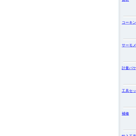
コーキ
サーモ
計量バ
工具セ
補修