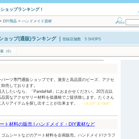
トショップランキング！
>
DIY用品
>
ハンドメイド資材
ョップ(通販)ランキング
｜
登録店舗数 5 SHOPS
着（0）
ーパーツ専門通販ショップです。激安と高品質のビーズ、アクセ
と卸売しております。
したいなら、「PandaHall」におまかせください。20万点以
高品質なアクセサリー材料を低価格でご提供致します。たくさん
に入りアイテムを探し出すことが出来ます。
（スコア：2 / OUT：
ト材料の販売 | ハンドメイド・DIY素材など
・ゴムシートなどのアート材料を企画販売。ハンドメイド/クラフ