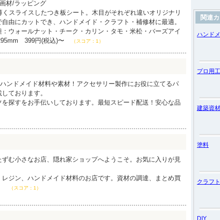
/画材/ラッピング
に薄くスライスしたつき板シート。木目がそれぞれ違いオリジナリ
関連カ
で自由にカットでき、ハンドメイド・クラフト・補修材に最適。
種：ウォールナット・チーク・カリン・タモ・米松・バーズアイ
ハンド
95mm 399円(税込)〜
（スコア：1）
プロ用
！ハンドメイド材料や素材！アクセサリー製作にお役に立てるパ
載しております。
ツを探すをお手伝いしております。最短スピード配送！安心な品
建築資
塗料
たずむ小さなお店、隠れ家ショップへようこそ。お気に入りが見
、レジン、ハンドメイド材料のお店です。資材の調達、まとめ買
クラフ
。
（スコア：1）
DIY