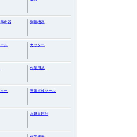
ー墨出器
測量機器
ツール
カッター
リ
作業用品
ジャー
整備点検ツール
水銀血圧計
作業機器