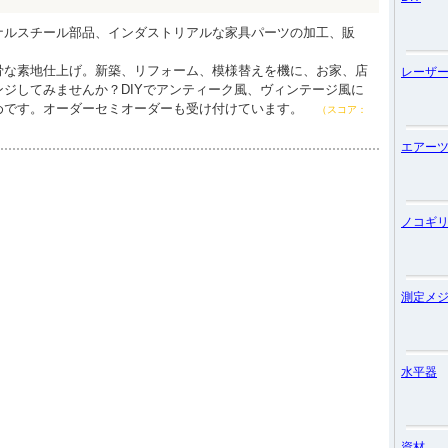
ナルスチール部品、インダストリアルな家具パーツの加工、販
骨な素地仕上げ。新築、リフォーム、模様替えを機に、お家、店
レーザ
ジしてみませんか？DIYでアンティーク風、ヴィンテージ風に
めです。オーダーセミオーダーも受け付けています。
（スコア：
エアー
ノコギ
測定メ
水平器
資材