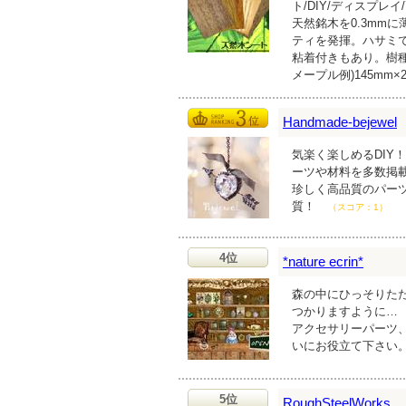
ト/DIY/ディスプレイ
天然銘木を0.3mm
ティを発揮。ハサミ
粘着付きもあり。樹
メープル例)145mm×2
Handmade-bejewel
気楽く楽しめるDIY
ーツや材料を多数掲
珍しく高品質のパー
質！
（スコア：1）
4位
*nature ecrin*
森の中にひっそりた
つかりますように…
アクセサリーパーツ
いにお役立て下さい
5位
RoughSteelWorks