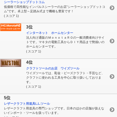
シーラーショップドットコム
低価格で高性能なインパルスシーラーのお店“シーラーショップドットコ
ム”です。卓上型～足踏み式まで機種も豊富です！
( スコア 1)
3位
インターネット ホームセンター
法人向け通販のＭｏｎｏｔａＲＯの一般消費者向けサイ
トです。マキタの電動工具からＤＩＹ用品まで勢揃いの
ホームセンターです。
( スコア 1)
4位
クラフトツールのお店 ワイズツール
ワイズツールでは、彫金・ビーズクラフト・手芸など、
クラフトに使われる工具を中心に取り扱いしておりま
す。
( スコア 1)
5位
レザークラフト用道具L.L.ツール
レザークラフト用道具の専門ショップです。日本のほかの店舗が扱えな
いインポート・ツールを扱っています。