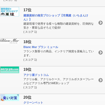
( スコア 1)
17位
建築資材の格安プロショップ【市萬建（いちまんけ
ん）】
建築現場で使用する様々な種類の建築資材を、圧倒的な
安さ・豊富な品ぞろえで提供!
( スコア 1)
18位
Blanc Mur ブラン ミュール
フランス製香りの商品、インテリア雑貨を直輸入してい
ます。
( スコア 1)
19位
アクリ屋ドットコム
アクリル板、アクリルケース、アクリルポスターフレー
ムなどアクリル専門のWEBショップ
( スコア 1)
20位
クリーンペット