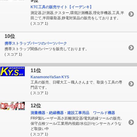
9位
KTC工具の販売サイト【イーデンキ】
測定器,計測器,テスター,環境計測機器,理化学機器,工具,半
田ごて,半田吸取器,静電対策品の販売をしております。
( スコア 1)
10位
携帯ストラップパーツのパーツパーク
携帯ストラップ関係のパーツを販売しております。
( スコア 1)
11位
KanamonoYaSan KYS
工具の販売、日曜大工～職人さんまで、取扱う工具の専
門店です。
( スコア 1)
12位
測量機器・絶縁機器・建設工事用品 ワールド機器
FRP製/レーザー高さ距離測定器/電気絶縁ツールの販売。
保守点検ツール/工業用内視鏡/水位計/センサーカメラな
ど取扱い中
( スコア 1)