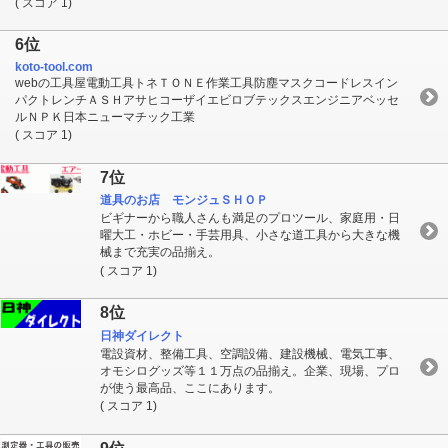
( スコア 1)
6位
koto-tool.com
webの工具屋電動工具トネＴＯＮＥ作業工具防塵マスクコードレスイン
パクトレンチＡＳＨアサヒコーザイエビロブテックスエンジニアベッセ
ルＮＰＫ日本ニューマチック工業
( スコア 1)
7位
道具のお店 モンジュＳＨＯＰ
ビギナーから職人さんも満足のプロツール、家庭用・日
曜大工・ホビー・手芸用具、小さな道工具から大きな機
械まで充実の品揃え。
( スコア 1)
8位
日神ダイレクト
電設資材、整備工具、空調設備、建設機械、電気工事、
オモシログッズ等１１万点の品揃え。企業、現場、プロ
が使う最高品、ここにあります。
( スコア 1)