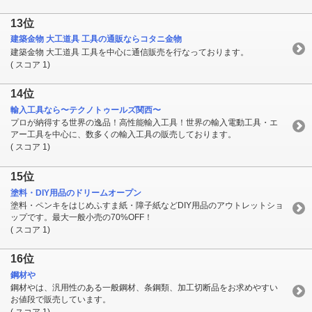
13位
建築金物 大工道具 工具の通販ならコタニ金物
建築金物 大工道具 工具を中心に通信販売を行なっております。
( スコア 1)
14位
輸入工具なら〜テクノトゥールズ関西〜
プロが納得する世界の逸品！高性能輸入工具！世界の輸入電動工具・エ
アー工具を中心に、数多くの輸入工具の販売しております。
( スコア 1)
15位
塗料・DIY用品のドリームオープン
塗料・ペンキをはじめふすま紙・障子紙などDIY用品のアウトレットショ
ップです。最大一般小売の70%OFF！
( スコア 1)
16位
鋼材や
鋼材やは、汎用性のある一般鋼材、条鋼類、加工切断品をお求めやすい
お値段で販売しています。