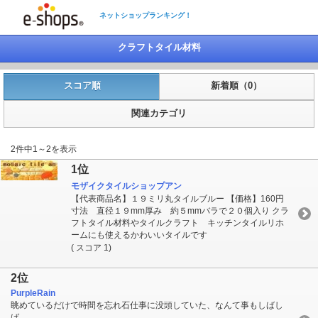
ネットショップランキング！
クラフトタイル材料
スコア順
新着順（0）
関連カテゴリ
2件中1～2を表示
1位
モザイクタイルショップアン
【代表商品名】１９ミリ丸タイルブルー 【価格】160円
寸法 直径１９mm厚み 約５mmバラで２０個入り クラ
フトタイル材料やタイルクラフト キッチンタイルリホ
ームにも使えるかわいいタイルです
( スコア 1)
2位
PurpleRain
眺めているだけで時間を忘れ石仕事に没頭していた、なんて事もしばし
ば、、、、