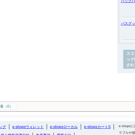
バッグ
バスグ
スコ
ック
され
着（0）
e-sho
ング
e-shopsウォレット
e-shopsローカル
e-shopsカートS
ラブルや損