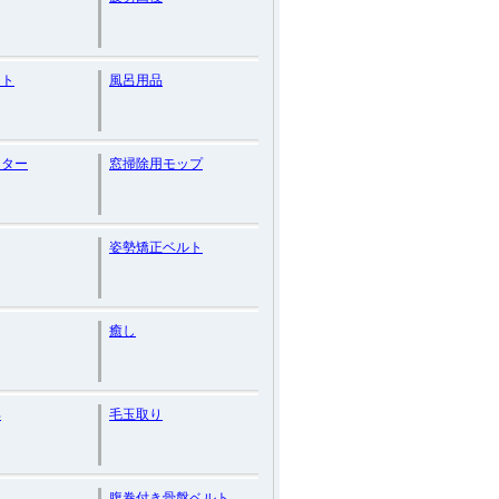
ット
風呂用品
ーター
窓掃除用モップ
姿勢矯正ベルト
癒し
具
毛玉取り
ス
腹巻付き骨盤ベルト