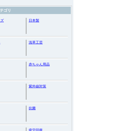
テゴリ
ッズ
日本製
品
浅草工芸
赤ちゃん用品
紫外線対策
抗菌
疲労回復