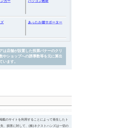
ハンガー
パソコン教材
ッズ
あったか腰サポーター
アは店舗が設置した投票バナーのクリ
数やショップへの誘導数等を元に算出
ています。
psに掲載のサイトを利用することによって発生したト
失、損害に対して、(株)ネクストハンズは一切の