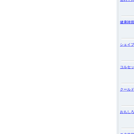
健康雑
シェイ
コルセ
クール
おもし