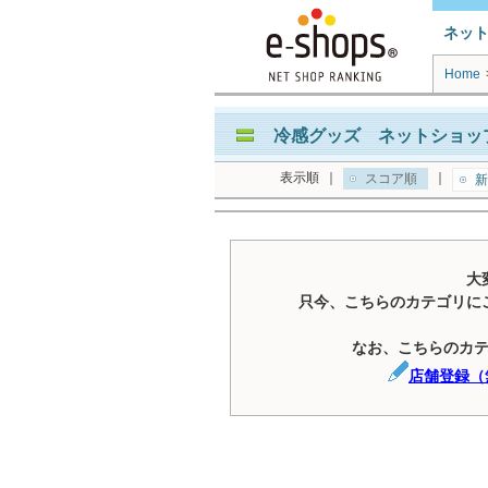
ネッ
Home
冷感グッズ ネットショップ
表示順
｜
｜
スコア順
新
大
只今、こちらのカテゴリに
なお、こちらのカ
店舗登録（