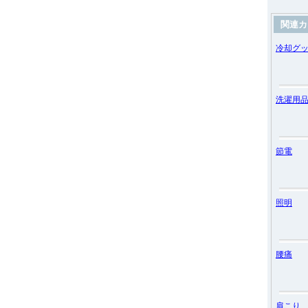
関連カ
冷却グ
洗濯用
節電
照明
腰痛
肩こり