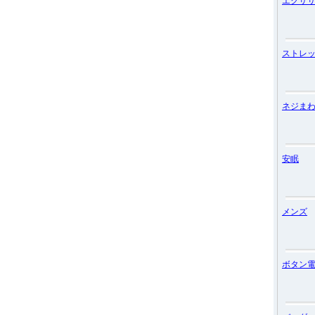
エクサ
ストレ
ネジま
安眠
メンズ
ボタン