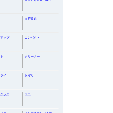
貨
血行促進
プアップ
コンパクト
ット
クリーナー
ドライ
お守り
ろグッズ
エコ