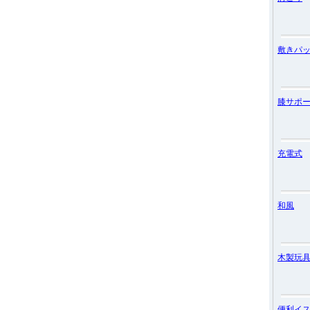
敷きパ
膝サポ
充電式
和風
木製玩
便利イ