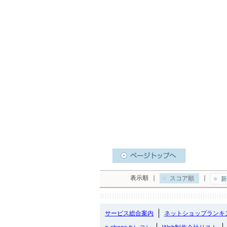
表示順
｜
｜
スコア順
新
サービス総合案内
ネットショップランキ