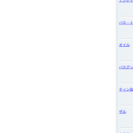
アンテ
バス・
オイル
バスグ
ティン
ザル