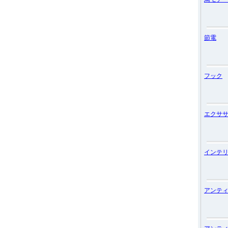
節電
フック
エクサ
インテ
アンテ