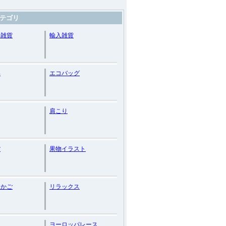
テゴリ
い雑貨
輸入雑貨
具
エコバッグ
肩こり
貨
果物イラスト
ーかご
リラックス
ヨーロッパレース