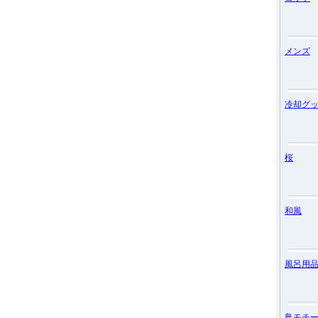
メンズ
冷却グ
桜
和風
風呂用
鳥モチ