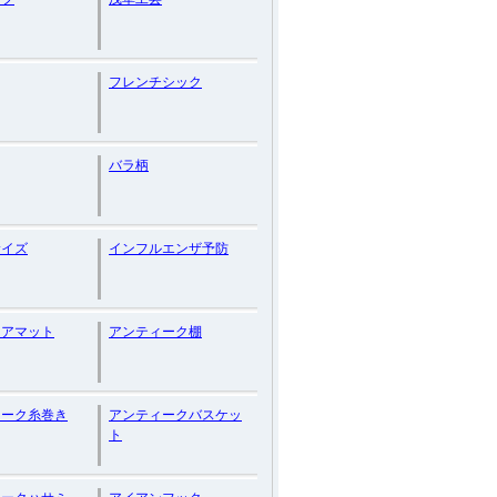
フレンチシック
バラ柄
サイズ
インフルエンザ予防
リアマット
アンティーク棚
ィーク糸巻き
アンティークバスケッ
ト