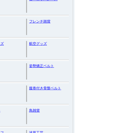
フレンチ雑貨
ッズ
航空グッズ
姿勢矯正ベルト
腹巻付き骨盤ベルト
品
鳥雑貨
ーフ
浅草工芸