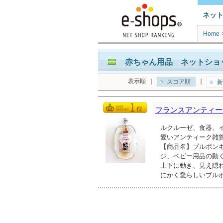
ネッ
Home
赤ちゃん用品 ネットショッ
表示順
｜
｜
スコア順
新
フランスアンティーク雑貨
ルクルーゼ、食器、
愛いアンティーク雑
【商品名】ブルボンキー
ジ、ベビー用品の動
上下に動き、見え隠
にかく愛らしいブル