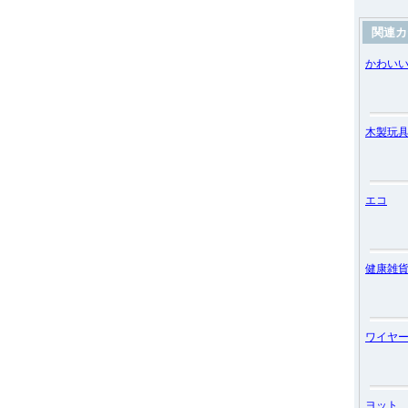
関連カ
かわい
木製玩
エコ
健康雑
ワイヤ
ヨット