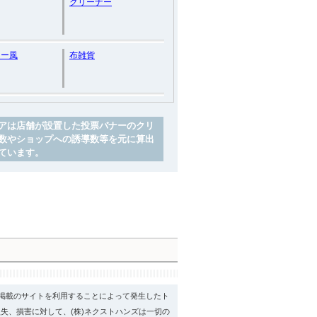
クリーナー
リー風
布雑貨
アは店舗が設置した投票バナーのクリ
数やショップへの誘導数等を元に算出
ています。
psに掲載のサイトを利用することによって発生したト
失、損害に対して、(株)ネクストハンズは一切の