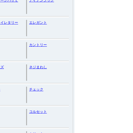
ィークハサミ
アイアンフック
トイレタリー
エレガント
カントリー
ッズ
ネジまわし
缶
チェック
コルセット