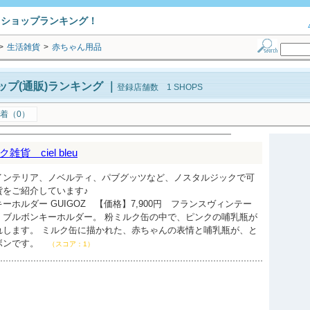
トショップランキング！
>
生活雑貨
>
赤ちゃん用品
プ(通販)ランキング
｜
登録店舗数 1 SHOPS
着（0）
 ciel bleu
インテリア、ノベルティ、パブグッツなど、ノスタルジックで可
貨をご紹介しています♪
ホルダー GUIGOZ 【価格】7,900円 フランスヴィンテー
くブルボンキーホルダー。 粉ミルク缶の中で、ピンクの哺乳瓶が
れします。 ミルク缶に描かれた、赤ちゃんの表情と哺乳瓶が、と
ボンです。
（スコア：1）