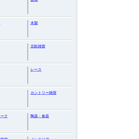
貨
木製
北欧雑貨
レース
カントリー雑貨
ィーク
陶器・食器