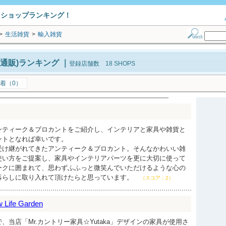
トショップランキング！
>
生活雑貨
>
輸入雑貨
通販)ランキング
｜
登録店舗数 18 SHOPS
着（0）
ンティーク＆ブロカントをご紹介し、インテリアと家具や雑貨と
ントとなれば幸いです。
受け継がれてきたアンティーク＆ブロカント。そんなかわいい雑
使い方をご提案し、家具やインテリアパーツを更に大切に使って
ークに囲まれて、思わずふふっと微笑んでいただけるような心の
暮らしに取り入れて頂けたらと思っています。
（スコア：2）
ife Garden
、当店「Mr.カントリー家具☆Yutaka」デザインの家具が使用さ