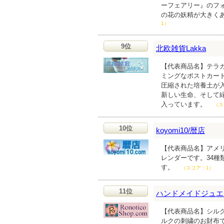
ーフェアリー』のフ
の花の妖精が大きく
1）
9位
北欧雑貨Lakka
【代表商品名】テラカ
ミングなポストカー
圧縮された培養土が
新しい生命、そして
入っています。
（ス
10位
koyomi10/暦店
【代表商品名】アメリ
レンダーです。34
す。
（スコア：1）
11位
ハンドメイドジュエリ
【代表商品名】シルク
ルクの刺繍のお財布