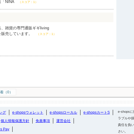
「NINA
（スコア：1）
雑貨の専門通販ギギliving
を販売しています。
（スコア：1）
着（0）
e-sho
ング
e-shopsウォレット
e-shopsローカル
e-shopsカートS
ラブルや損
個人情報保護方針
免責事項
運営会社
責任を負
ps Pay
さい。