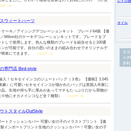
レトロ
コア：1）
スウィートハーツ
オイル
on ケーキ／アイシングデコレーションキット ブレード64個 【価
リカ／Wilton社のケーキデコレーションキットです。ブレードをブ
トして使用します。色んな種類のブレードを組合せると100通
ョンが可能です。自分の思いのままの組み合わせでオリジナルデ
スコ
が簡単にできます。
（スコア：1）
ック
され
店 Bird-style
輸入！セキセイインコのジュートバッグ（３色） 【価格】3,045
（黄麻）に可愛いセキセイインコが描かれたバッグは英国人作家に
作品。生地や持ち手に厚みがあってマチもたっぷりだから荷物が
（※他にオカメインコなど全７種類）
（スコア：1）
スタイルOutStyle
ートクッションカバー 可愛い女の子のイラストプリント 【価
ペイン製インポートプリント生地のクッションカバー！可愛い女の子