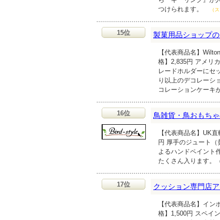
つけられます。
（ス
15位
製菓用品ショップの
【代表商品名】Wilt
格】2,835円 アメ
レードホルダーにセッ
り以上のデコレーシ
コレーションケーキ
16位
鳥雑貨・鳥おもちゃの専門
【代表商品名】UK直
円 厚手のジュート
よるハンドペイント
たくさん入ります。
17位
クッション専門店アウト
【代表商品名】インポ
格】1,500円 ス