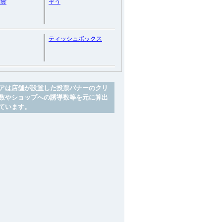
雑貨
ぞう
ティッシュボックス
アは店舗が設置した投票バナーのクリ
数やショップへの誘導数等を元に算出
ています。