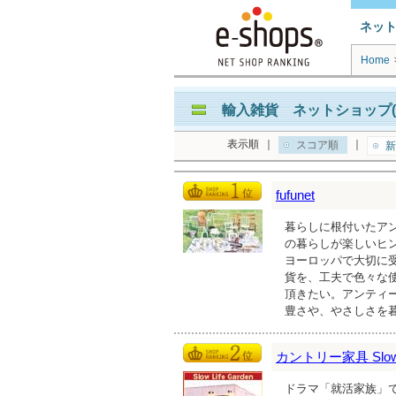
ネッ
Home
輸入雑貨 ネットショップ(
表示順
｜
｜
スコア順
新
fufunet
暮らしに根付いたア
の暮らしが楽しいヒ
ヨーロッパで大切に
貨を、工夫で色々な
頂きたい。アンティ
豊さや、やさしさを
カントリー家具 Slow L
ドラマ「就活家族」で