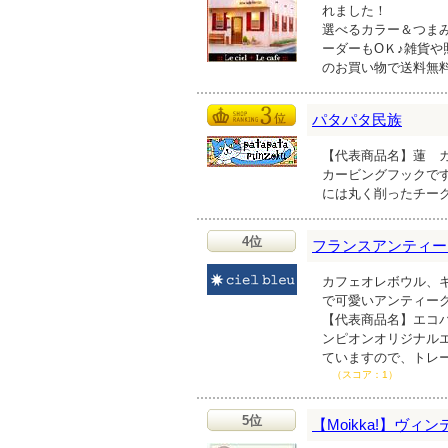
れました！
選べるカラー＆つま
ーダーもOＫ♪雑貨や
のお買い物で送料無
パタパタ民族
【代表商品名】蓮 カ
カービングフックで
には丸く削ったチー
4位
フランスアンティーク雑貨
カフェオレボウル、
で可愛いアンティー
【代表商品名】エコバ
ンピオンオリジナルエ
ていますので、トレ
（スコア：1）
5位
【Moikka!】ヴ