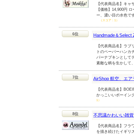
【代表商品名】キャサ
【価格】14,900
ー、濃い目の水色で
（スコア：1）
6位
Handmade＆Sele
【代表商品名】ラブリ
トのペーパーハンカ
パーナプキンとして
素敵な柄を生かして
7位
AirShop 航空、
【代表商品名】BOEI
かっこいいボーイング
1）
8位
不思議かわいい雑貨
【代表商品名】フラワ
を描き続けたイギリ