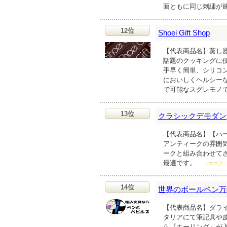
面ともに同じ刺繍が
12位
Shoei Gift Shop
【代表商品名】蒸し器
話題のクッキングに
手早く簡単、シリコ
においしくヘルシー
で可能なスグレモノ
13位
クラシックデモダン
【代表商品名】【ハー
アンティークの雰囲
ークと組み合わせて
最適です。
（スコア
14位
世界のボールペン万
【代表商品名】ダライ
タリアにて筆記具や
ら『キーリング』が