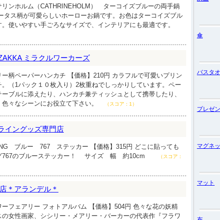
リンホルム（CATHRINEHOLM） ターコイズブルーの両手鍋
円 ロータス柄が可愛らしいホーローお鍋です。お色はターコイズブル
す。使いやすい手ごろなサイズで、インテリアにも最適です。
傘
ct ZAKKA ミラクルワーカーズ
バスタ
ー柄ペーパーハンカチ 【価格】210円 カラフルで可愛いプリン
チ。（1パック１０枚入り）2枚重ねでしっかりしています。ペー
テーブルに添えたり、ハンカチ兼ティッシュとして携帯したり、
、色々なシーンにお役立て下さい。
（スコア：1）
プレゼ
エアライングッズ専門店
マグネ
NG ブルー 767 ステッカー 【価格】315円 どこに貼っても
767のブルーステッカー！ サイズ 幅 約10cm
（スコア：
マット
店＊アランデル＊
ーフェアリー フォトアルバム 【価格】504円 色々な花の妖精
スの女性画家、シシリー・メアリー・バーカーの代表作『フラワ
布