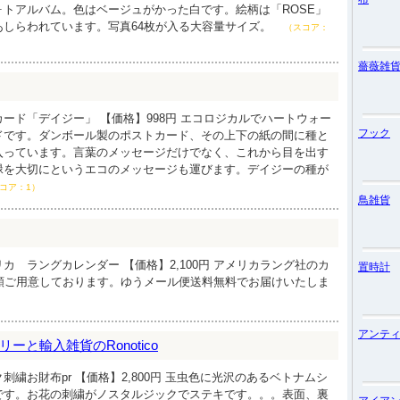
ォトアルバム。色はベージュがかった白です。絵柄は「ROSE」
あしらわれています。写真64枚が入る大容量サイズ。
（スコア：
薔薇雑
ード「デイジー」 【価格】998円 エコロジカルでハートウォー
フック
ドです。ダンボール製のポストカード、その上下の紙の間に種と
入っています。言葉のメッセージだけでなく、これから目を出す
緑を大切にというエコのメッセージも運びます。デイジーの種が
コア：1）
鳥雑貨
カ ラングカレンダー 【価格】2,100円 アメリカラング社のカ
置時計
種類ご用意しております。ゆうメール便送料無料でお届けいたしま
アンテ
ーと輸入雑貨のRonotico
刺繍お財布pr 【価格】2,800円 玉虫色に光沢のあるベトナムシ
です。お花の刺繍がノスタルジックでステキです。。。表面、裏