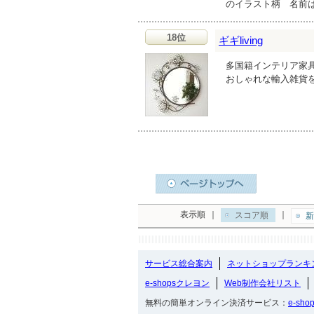
のイラスト柄 名前は
18位
ギギliving
多国籍インテリア家具、
おしゃれな輸入雑貨
表示順
｜
｜
スコア順
新
サービス総合案内
ネットショップランキ
e-shopsクレヨン
Web制作会社リスト
無料の簡単オンライン決済サービス：
e-sho