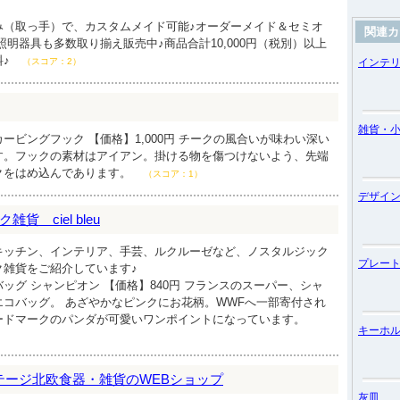
み（取っ手）で、カスタムメイド可能♪オーダーメイド＆セミオ
関連カ
照明器具も多数取り揃え販売中♪商品合計10,000円（税別）以上
料♪
（スコア：2）
インテ
雑貨・
ービングフック 【価格】1,000円 チークの風合いが味わい深い
す。フックの素材はアイアン。掛ける物を傷つけないよう、先端
クをはめ込んであります。
（スコア：1）
デザイ
 ciel bleu
キッチン、インテリア、手芸、ルクルーゼなど、ノスタルジック
プレー
ク雑貨をご紹介しています♪
ッグ シャンピオン 【価格】840円 フランスのスーパー、シャ
コバッグ。 あざやかなピンクにお花柄。WWFへ一部寄付され
ードマークのパンダが可愛いワンポイントになっています。
キーホ
ィンテージ北欧食器・雑貨のWEBショップ
灰皿