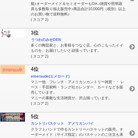
能♪オーダーメイド＆セミオーダーもOＫ♪雑貨や照明器
具も多数取り揃え販売中♪商品合計10,000円（税別）以上
のお買い物で送料無料♪
( スコア 2)
3位
うつわのみせDEN
多くの陶芸家と、お客様をつなぐ店。心のこもったイイ
ものを、お届けしたいと頑張っています。
( スコア 2)
4位
emeraude(エメロード)
マニー他、フレンチ・アメリカンカントリー雑貨・・ レ
ース・手芸材料・ラング社カレンダー、カードなどを販
売しています。
マニーの素敵な生活雑貨が、沢山揃っています。
( スコア 2)
5位
カントリバスケット アメリカンパイ
クラフトバンドで作るカントリーバスケットの販売。オ
ーダーメイド（サイズ指定）のバスケットのご注文も承