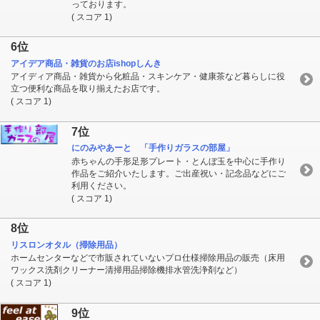
っております。
( スコア 1)
6位
アイデア商品・雑貨のお店ishopしんき
アイディア商品・雑貨から化粧品・スキンケア・健康茶など暮らしに役
立つ便利な商品を取り揃えたお店です。
( スコア 1)
7位
にのみやあーと 「手作りガラスの部屋」
赤ちゃんの手形足形プレート・とんぼ玉を中心に手作り
作品をご紹介いたします。ご出産祝い・記念品などにご
利用ください。
( スコア 1)
8位
リスロンオタル（掃除用品）
ホームセンターなどで市販されていないプロ仕様掃除用品の販売（床用
ワックス洗剤クリーナー清掃用品掃除機排水管洗浄剤など）
( スコア 1)
9位