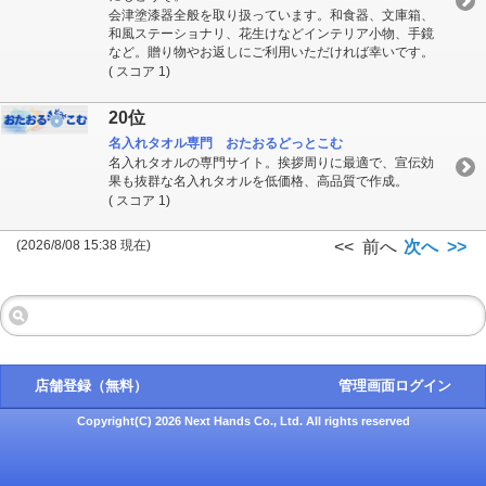
会津塗漆器全般を取り扱っています。和食器、文庫箱、
和風ステーショナリ、花生けなどインテリア小物、手鏡
など。贈り物やお返しにご利用いただければ幸いです。
( スコア 1)
20位
名入れタオル専門 おたおるどっとこむ
名入れタオルの専門サイト。挨拶周りに最適で、宣伝効
果も抜群な名入れタオルを低価格、高品質で作成。
( スコア 1)
(2026/8/08 15:38 現在)
<< 前へ
次へ >>
店舗登録（無料）
管理画面ログイン
Copyright(C) 2026 Next Hands Co., Ltd. All rights reserved