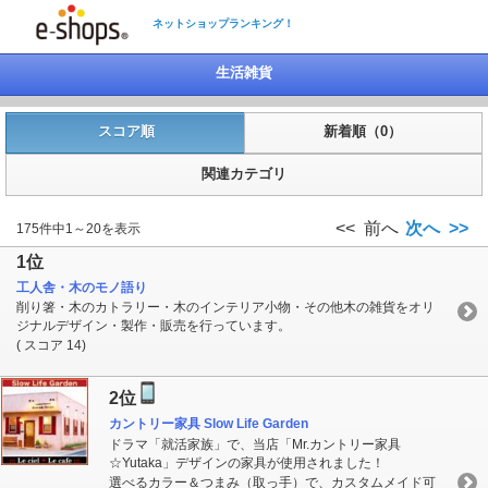
ネットショップランキング！
生活雑貨
スコア順
新着順（0）
関連カテゴリ
<< 前へ
次へ >>
175件中1～20を表示
1位
工人舎・木のモノ語り
削り箸・木のカトラリー・木のインテリア小物・その他木の雑貨をオリ
ジナルデザイン・製作・販売を行っています。
( スコア 14)
2位
カントリー家具 Slow Life Garden
ドラマ「就活家族」で、当店「Mr.カントリー家具
☆Yutaka」デザインの家具が使用されました！
選べるカラー＆つまみ（取っ手）で、カスタムメイド可