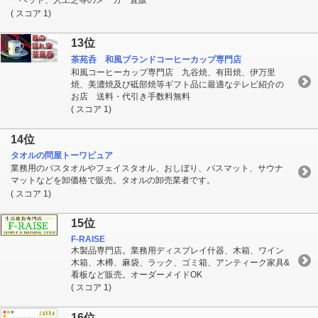
ーペット、人工芝等のメーカー直販
( スコア 1)
13位
茶苑呑 和風ブランドコーヒーカップ専門店
和風コーヒーカップ専門店 九谷焼、有田焼、伊万里
焼、美濃焼及び砥部焼等ギフト品に最適なテレビ紹介の
お店 送料・代引き手数料無料
( スコア 1)
14位
タオルの問屋トーワピュア
業務用のバスタオルやフェイスタオル、おしぼり、バスマット、サウナ
マットなどを卸価格で販売。タオルの卸売業者です。
( スコア 1)
15位
F-RAISE
木製品専門店。業務用ディスプレイ什器、木箱、ワイン
木箱、木樽、麻袋、ラック、ゴミ箱、アンティーク家具&
看板など販売。オーダーメイドOK
( スコア 1)
16位