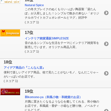
Natural Spice
この冬大ブレイクのぬくもりいっぱい陶器製「湯たん
ぽ」が入荷しました！シンプルで飽きの来ない「オリジ
ナルホワイトカフェオレボールとマグ」好評中
( スコア 1)
17位
インテリア雑貨通販SIMPLESIZE
音のあるシンプルな生活をテーマにインテリア雑貨等を
販売しています。オリジナル商品入荷。
( スコア 1)
18位
アイデア商品の『こんなん堂』
便利で楽しいアイデア商品。他で見たことがないモノ、なんだこりゃ～
がいっぱいのお店です。
( スコア 1)
19位
和komono-ya（和風小物・和雑貨のお店）
片隅に置きたくなるような心を癒してくれる、和小物の
お店です。和風鏡・香炉・小箱など贈り物、ノベルティ
にもどうぞ。