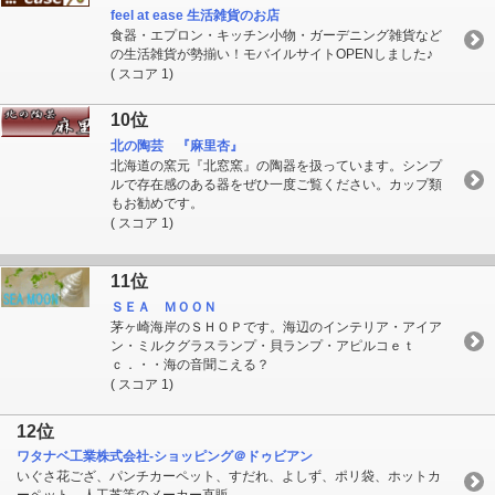
feel at ease 生活雑貨のお店
食器・エプロン・キッチン小物・ガーデニング雑貨など
の生活雑貨が勢揃い！モバイルサイトOPENしました♪
( スコア 1)
10位
北の陶芸 『麻里杏』
北海道の窯元『北窓窯』の陶器を扱っています。シンプ
ルで存在感のある器をぜひ一度ご覧ください。カップ類
もお勧めです。
( スコア 1)
11位
ＳＥＡ ＭＯＯＮ
茅ヶ崎海岸のＳＨＯＰです。海辺のインテリア・アイア
ン・ミルクグラスランプ・貝ランプ・アピルコｅｔ
ｃ．・・海の音聞こえる？
( スコア 1)
12位
ワタナベ工業株式会社-ショッピング＠ドゥビアン
いぐさ花ござ、パンチカーペット、すだれ、よしず、ポリ袋、ホットカ