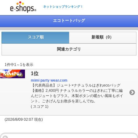
ネットショップランキング！
エコトートバッグ
スコア順
新着順（0）
関連カテゴリ
1件中1～1を表示
1位
mimi party wear.com
【代表商品名】ジュート×ナチュラルはぎれecoバッグ
【価格】2,400円 ナチュラルカラーのはぎれに丁寧に編
んだジュートをプラス。木製ボタンの暖かい風味もポイ
ント。ごきげんなお散歩を楽しんでね。
( スコア 1)
(2026/8/09 02:07 現在)