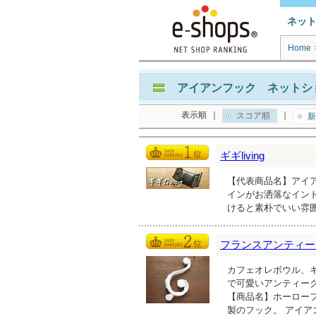
ネッ
Home
アイアンフック ネットショ
表示順
｜
｜
スコア順
新
ギギliving
【代表商品名】アイア
インがお洒落なイン
けると素朴でいい雰
フランスアンティーク雑貨
カフェオレボウル、
で可愛いアンティー
【商品名】ホーローフ
製のフック。 アイア