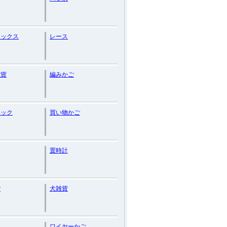
ボックス
レース
雑貨
編みかご
フック
買い物かご
置時計
ご
犬雑貨
ワイヤーかご