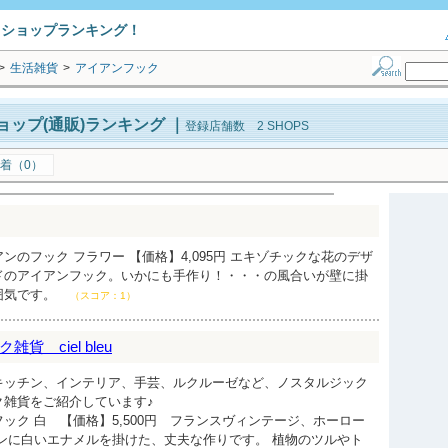
トショップランキング！
>
生活雑貨
>
アイアンフック
ップ(通販)ランキング
｜
登録店舗数 2 SHOPS
着（0）
ンのフック フラワー 【価格】4,095円 エキゾチックな花のデザ
ドのアイアンフック。いかにも手作り！・・・の風合いが壁に掛
囲気です。
（スコア：1）
 ciel bleu
キッチン、インテリア、手芸、ルクルーゼなど、ノスタルジック
ク雑貨をご紹介しています♪
ック 白 【価格】5,500円 フランスヴィンテージ、ホーロー
ンに白いエナメルを掛けた、丈夫な作りです。 植物のツルやト