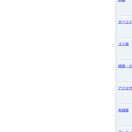
ターコ
ゴミ箱
雑貨・
アクセ
布雑貨