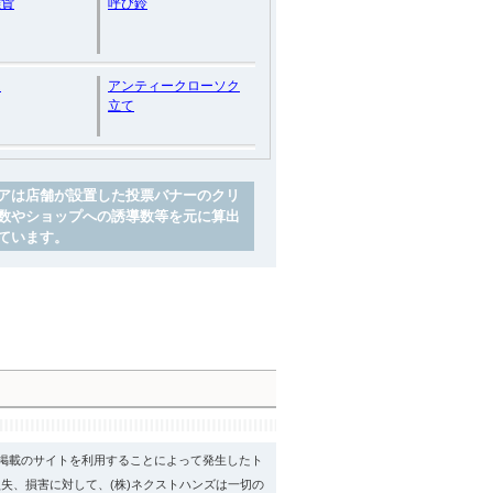
雑貨
呼び鈴
ム
アンティークローソク
立て
アは店舗が設置した投票バナーのクリ
数やショップへの誘導数等を元に算出
ています。
psに掲載のサイトを利用することによって発生したト
失、損害に対して、(株)ネクストハンズは一切の