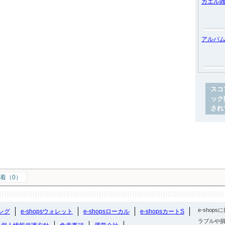
カエル
アルバ
スコ
ック
され
着（0）
e-sho
ング
e-shopsウォレット
e-shopsローカル
e-shopsカートS
ラブルや損