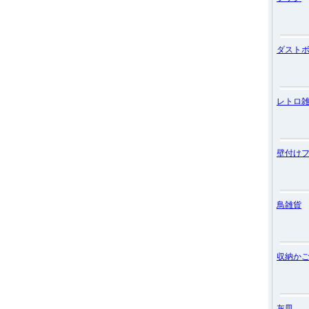
ダスト
レトロ
壁付け
鳥雑貨
収納か
灰皿