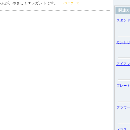
ルムが、やさしくエレガントです。
（スコア：1）
関連カ
スタン
カント
アイア
プレー
フラワ
フック