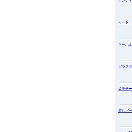
アンテ
カード
キーホ
ガラス
犬モチ
癒しグ