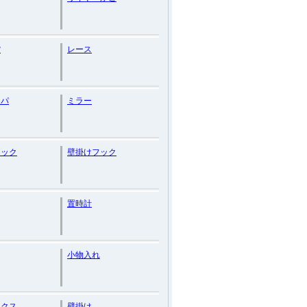
貨
レース
ッパ
ミラー
フック
壁掛けフック
置時計
小物入れ
ックス
壁掛け