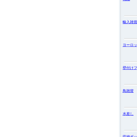
輸入雑
ヨーロ
壁付け
鳥雑貨
水差し
収納ボ