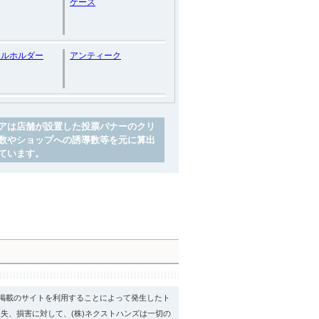
ケース
ドルホルダー
アンティーク
アは店舗が設置した投票バナーのクリ
数やショップへの誘導数等を元に算出
ています。
psに掲載のサイトを利用することによって発生したト
失、損害に対して、(株)ネクストハンズは一切の