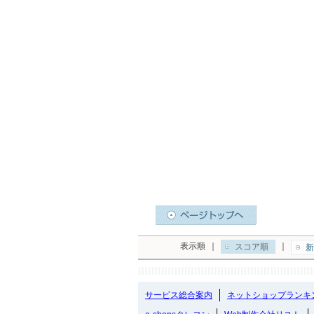
表示順
｜
｜
スコア順
新
サービス総合案内
ネットショップランキ