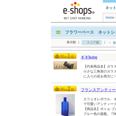
ネッ
Home
フラワーベース ネットショ
表示順
｜
｜
スコア順
新
ギギliving
【代表商品名】ガラス
小さな三角形のガラ
に入りの花を両方に
フランスアンティーク雑貨
カフェオレボウル、
で可愛いアンティー
【商品名】ボトル ブル
ブルー色の薬瓶。 ｢N