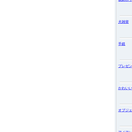
犬雑貨
手鏡
プレゼ
かわい
オブジ