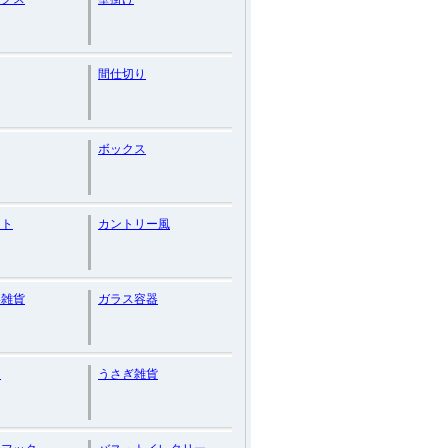
間仕切り
ボックス
ント
カントリー風
い雑貨
ガラス容器
ェ
うさぎ雑貨