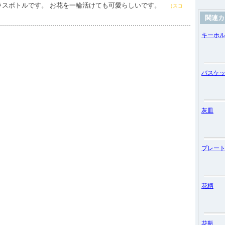
ラスボトルです。 お花を一輪活けても可愛らしいです。
（スコ
関連カ
キーホ
バスケ
灰皿
プレー
花柄
花瓶