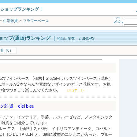
トショップランキング！
>
生活雑貨
>
フラワーベース
ップ(通販)ランキング
｜
登録店舗数 2 SHOPS
着（0）
のツインベース 【価格】2,625円 ガラスツインベース（花瓶）
スボトルが2本ならんだ素敵なデザインのガラス花瓶です。お気
一輪づつさして楽しんでください。
（スコア：1）
 ciel bleu
キッチン、インテリア、手芸、ルクルーゼなど、ノスタルジック
ク雑貨をご紹介しています♪
ー #12 【価格】2,700円 イギリスアンティーク、コバルト
OT TO BE TAKEN｣と、3面に波型のエンボスが入った、ブルー