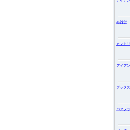
アイア
布雑貨
カント
アイア
ブック
バタフ