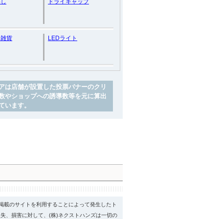
わし
ドライキャップ
ン雑貨
LEDライト
アは店舗が設置した投票バナーのクリ
数やショップへの誘導数等を元に算出
ています。
psに掲載のサイトを利用することによって発生したト
失、損害に対して、(株)ネクストハンズは一切の