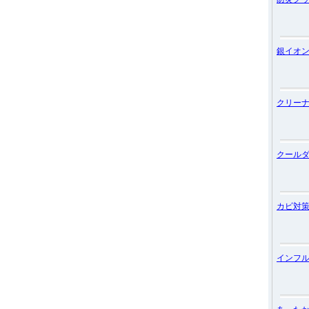
銀イオ
クリー
クール
カビ対
インフ