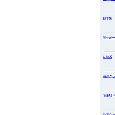
日本製
膝サポ
洗浄器
清涼グ
毛玉取
防災グ