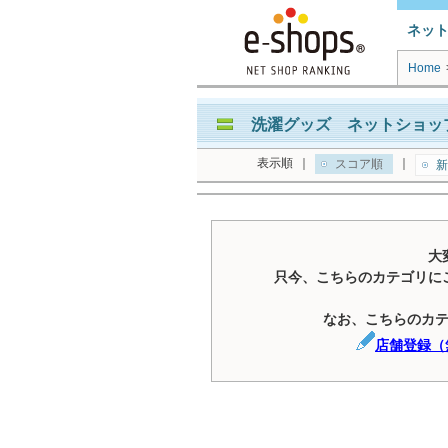
ネッ
Home
洗濯グッズ ネットショップ
表示順
｜
｜
スコア順
新
大
只今、こちらのカテゴリに
なお、こちらのカ
店舗登録（