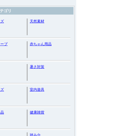
テゴリ
ッズ
天然素材
ローブ
赤ちゃん用品
暑さ対策
ッズ
室内遊具
用品
健康雑貨
進
踏み台