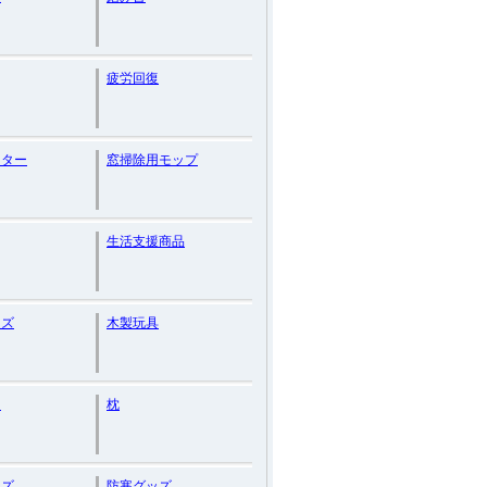
疲労回復
ーター
窓掃除用モップ
生活支援商品
ッズ
木製玩具
り
枕
ッズ
防寒グッズ