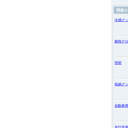
関連カ
冷感グ
耐熱グ
照明
収納グ
自動車
血行促