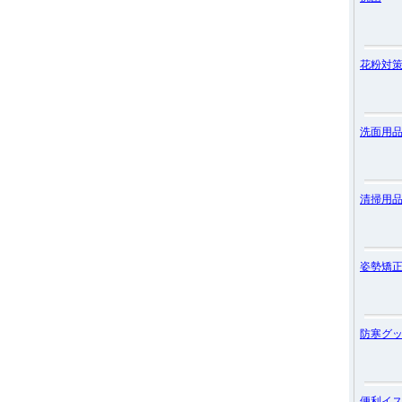
花粉対
洗面用
清掃用
姿勢矯
防寒グ
便利イ