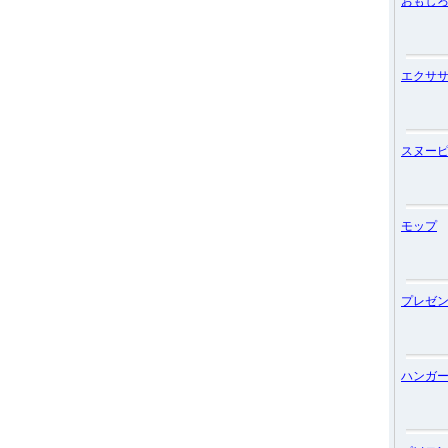
おもし
エクサ
スヌー
モップ
プレゼ
ハンガ