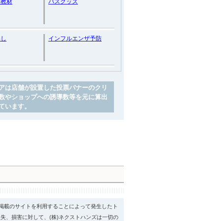
ン教材
バスグッズ
わし
インフルエンザ予防
アは店舗が設置した投票バナーのクリ
数やショップへの誘導数等を元に算出
ています。
psに掲載のサイトを利用することによって発生したト
失、損害に対して、(株)ネクストハンズは一切の