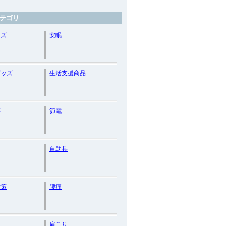
テゴリ
ッズ
安眠
グッズ
生活支援商品
芸
節電
自助具
対策
腰痛
肩こり