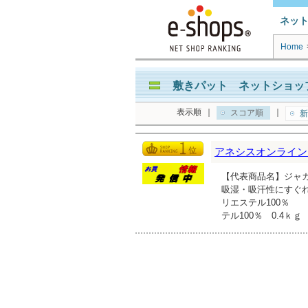
ネッ
Home
敷きパット ネットショップ
表示順
｜
｜
スコア順
新
アネシスオンライン
【代表商品名】ジャガ
吸湿・吸汗性にすぐ
リエステル100％
テル100％ 0.4ｋ