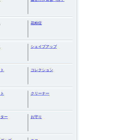
品
花粉症
具
シェイプアップ
クト
コレクション
ット
クリーナー
クター
お守り