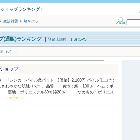
トショップランキング！
>
生活雑貨
>
敷きパット
(通販)ランキング
｜
登録店舗数 1 SHOPS
着（0）
ショップ
ードシンカーパイル敷パット 【価格】2,100円 パイル仕上げで
れさわやかな肌触りです。品質 表地：綿 100％ ヘム；ポ
 裏地：ポリエステル80％綿20％ つめもの：ポリエス
ｇ
（スコア：1）