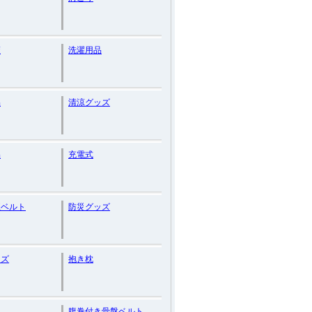
策
洗濯用品
品
清涼グッズ
品
充電式
正ベルト
防災グッズ
ッズ
抱き枕
ス
腹巻付き骨盤ベルト