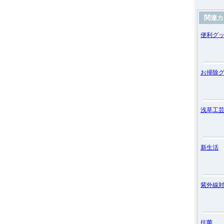
関連カ
便利グ
お掃除
浅草工
新生活
紫外線
抗菌