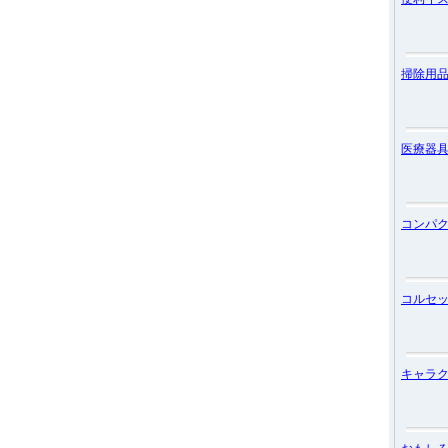
掃除用
医療器
コンパ
コルセ
キャラ