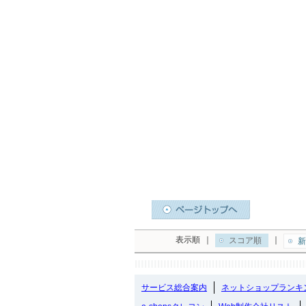
表示順
｜
｜
スコア順
新
サービス総合案内
ネットショップランキ