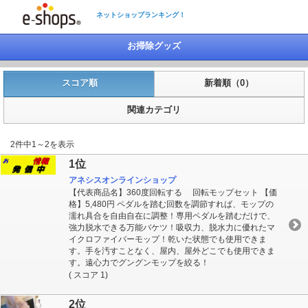
ネットショップランキング！
お掃除グッズ
スコア順
新着順（0）
関連カテゴリ
2件中1～2を表示
1位
アネシスオンラインショップ
【代表商品名】360度回転する 回転モップセット 【価
格】5,480円 ペダルを踏む回数を調節すれば、モップの
濡れ具合を自由自在に調整！専用ペダルを踏むだけで、
強力脱水できる万能バケツ！吸収力、脱水力に優れたマ
イクロファイバーモップ！乾いた状態でも使用できま
す。手を汚すことなく、屋内、屋外どこでも使用できま
す。遠心力でグングンモップを絞る！
( スコア 1)
2位