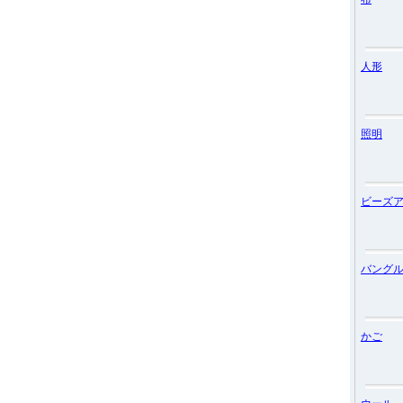
人形
照明
ビーズ
バング
かご