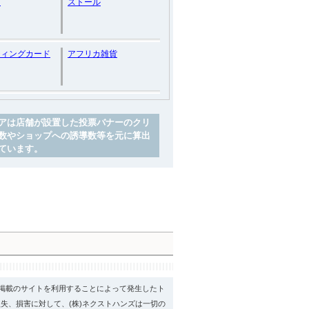
ン
ストール
ティングカード
アフリカ雑貨
アは店舗が設置した投票バナーのクリ
数やショップへの誘導数等を元に算出
ています。
psに掲載のサイトを利用することによって発生したト
失、損害に対して、(株)ネクストハンズは一切の