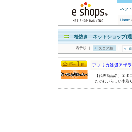
ネッ
Home
栓抜き ネットショップ(通
表示順
｜
｜
スコア順
新
アフリカ雑貨アザラ
【代表商品名】エボニ
たかわいらしい木彫