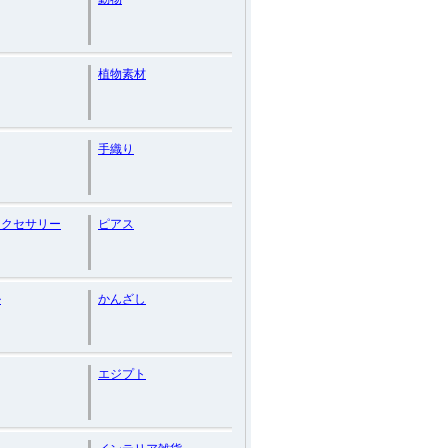
植物素材
手織り
アクセサリー
ピアス
ル
かんざし
エジプト