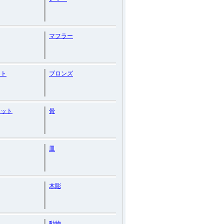
マフラー
ント
ブロンズ
レット
骨
皿
木彫
動物