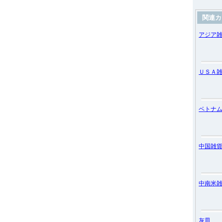
関連カ
アジア
ＵＳＡ
ベトナ
中国雑
中南米
灰皿