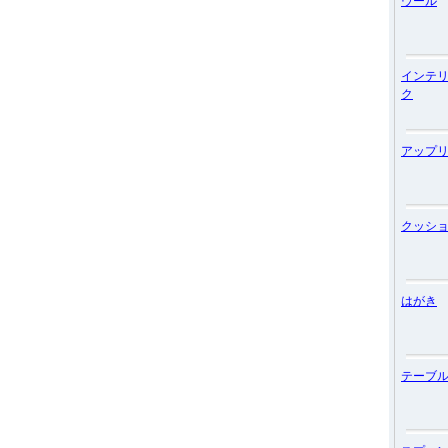
ウール
インテ
ク
アップ
クッシ
はがき
テーブ