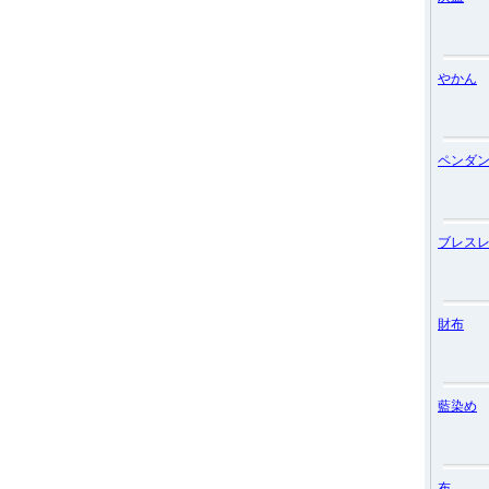
やかん
ペンダ
ブレス
財布
藍染め
布