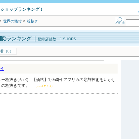
トショップランキング！
>
世界の雑貨
>
栓抜き
販)ランキング
｜
登録店舗数 1 SHOPS
着（0）
イ
ー栓抜き(カバ） 【価格】1,050円 アフリカの彫刻技術をいかし
りの栓抜きです。
（スコア：1）