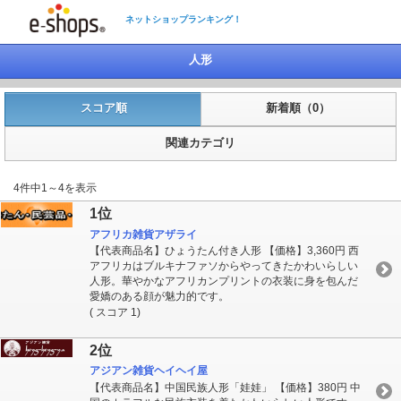
ネットショップランキング！
人形
スコア順
新着順（0）
関連カテゴリ
4件中1～4を表示
1位
アフリカ雑貨アザライ
【代表商品名】ひょうたん付き人形 【価格】3,360円 西
アフリカはブルキナファソからやってきたかわいらしい
人形。華やかなアフリカンプリントの衣装に身を包んだ
愛嬌のある顔が魅力的です。
( スコア 1)
2位
アジアン雑貨ヘイヘイ屋
【代表商品名】中国民族人形「娃娃」 【価格】380円 中