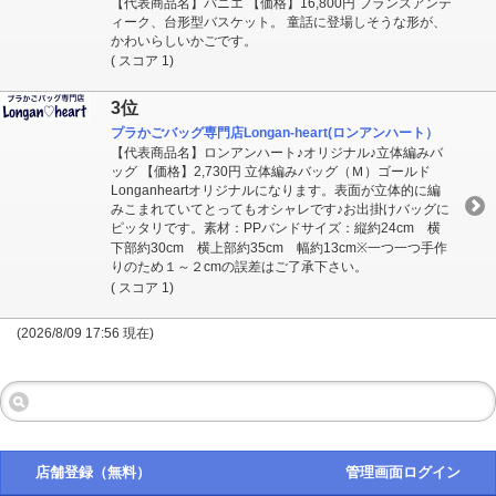
【代表商品名】パニエ 【価格】16,800円 フランスアンテ
ィーク、台形型バスケット。 童話に登場しそうな形が、
かわいらしいかごです。
( スコア 1)
3位
プラかごバッグ専門店Longan-heart(ロンアンハート）
【代表商品名】ロンアンハート♪オリジナル♪立体編みバ
ッグ 【価格】2,730円 立体編みバッグ（Ｍ）ゴールド
Longanheartオリジナルになります。表面が立体的に編
みこまれていてとってもオシャレです♪お出掛けバッグに
ピッタリです。素材：PPバンドサイズ：縦約24cm 横
下部約30cm 横上部約35cm 幅約13cm※一つ一つ手作
りのため１～２cmの誤差はご了承下さい。
( スコア 1)
(2026/8/09 17:56 現在)
店舗登録（無料）
管理画面ログイン