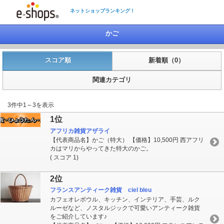
ネットショップランキング！
かご
スコア順
新着順（0）
関連カテゴリ
3件中1～3を表示
1位
アフリカ雑貨アザライ
【代表商品名】かご（特大） 【価格】10,500円 西アフリ
カはマリからやってきた特大のかご。
( スコア 1)
2位
フランスアンティーク雑貨 ciel bleu
カフェオレボウル、キッチン、インテリア、手芸、ルク
ルーゼなど、ノスタルジックで可愛いアンティーク雑貨
をご紹介しています♪