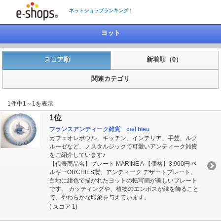
ネットショップランキング！
ヨット
スコア順
新着順（0）
関連カテゴリ
1件中1～1を表示
1位
フランスアンティーク雑貨 ciel bleu
カフェオレボウル、キッチン、インテリア、手芸、ルク
ルーゼなど、ノスタルジックで可愛いアンティーク雑貨
をご紹介しています♪
【代表商品名】プレート MARINE A 【価格】3,900円 ベ
ルギーORCHIES製、アンティーク デザートプレート。
白地に紺色で描かれたヨットの転写画が美しいプレート
です。 カッティングや、植物のエンボスが縁を飾ること
で、やわらかな印象を与えています。
( スコア 1)