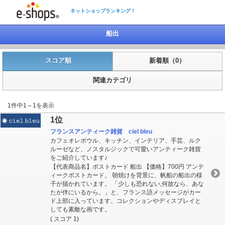
ネットショップランキング！
船出
スコア順
新着順（0）
関連カテゴリ
1件中1～1を表示
1位
フランスアンティーク雑貨 ciel bleu
カフェオレボウル、キッチン、インテリア、手芸、ルク
ルーゼなど、ノスタルジックで可愛いアンティーク雑貨
をご紹介しています♪
【代表商品名】ポストカード 船出 【価格】700円 アンテ
ィークポストカード。 朝焼けを背景に、帆船の船出の様
子が描かれています。 「少しも恐れない,何故なら、あな
たが伴にいるから。」と、フランス語メッセージがカー
ド上部に入っています。コレクションやディスプレイと
しても素敵な画です。
( スコア 1)