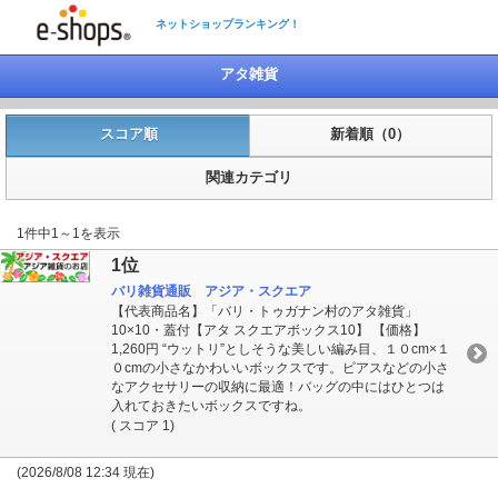
ネットショップランキング！
アタ雑貨
スコア順
新着順（0）
関連カテゴリ
1件中1～1を表示
1位
バリ雑貨通販 アジア・スクエア
【代表商品名】「バリ・トゥガナン村のアタ雑貨」
10×10・蓋付【アタ スクエアボックス10】 【価格】
1,260円 “ウットリ”としそうな美しい編み目、１０cm×１
０cmの小さなかわいいボックスです。ピアスなどの小さ
なアクセサリーの収納に最適！バッグの中にはひとつは
入れておきたいボックスですね。
( スコア 1)
(2026/8/08 12:34 現在)