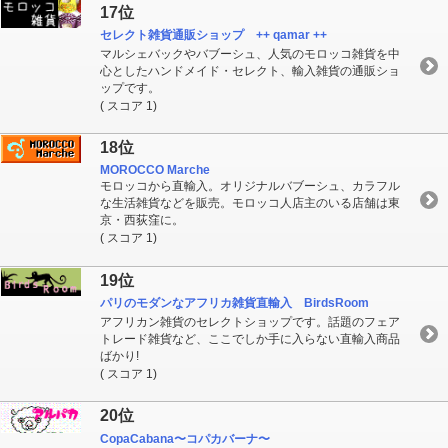
17位
セレクト雑貨通販ショップ ++ qamar ++
マルシェバックやバブーシュ、人気のモロッコ雑貨を中
心としたハンドメイド・セレクト、輸入雑貨の通販ショ
ップです。
( スコア 1)
18位
MOROCCO Marche
モロッコから直輸入。オリジナルバブーシュ、カラフル
な生活雑貨などを販売。モロッコ人店主のいる店舗は東
京・西荻窪に。
( スコア 1)
19位
パリのモダンなアフリカ雑貨直輸入 BirdsRoom
アフリカン雑貨のセレクトショップです。話題のフェア
トレード雑貨など、ここでしか手に入らない直輸入商品
ばかり!
( スコア 1)
20位
CopaCabana〜コパカバーナ〜