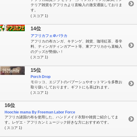
テリア雑貨をアフリカより直輸入の激安通販しておりま
す。
( スコア 1)
14位
アフリカフェ＠バラカ
アフリカの布カンガ、キテンゲ、雑貨、珈琲紅茶、香辛
料、ティンガティンガアート等、東アフリカから直輸入
のグッズが勢揃い！
( スコア 1)
15位
Porch Drop
モロッコ、エジプトのバブーシュやオットマンを多数お
取り扱いしております。ギフトにも喜ばれます。
( スコア 1)
16位
Hoochie mama By Freeman Labor Force
アフリカ諸国の布を使用した、ハンドメイド衣類や雑貨ご紹介してま
す。レゲエ・アフリカンミュージック好きな方におすすめです。
( スコア 1)