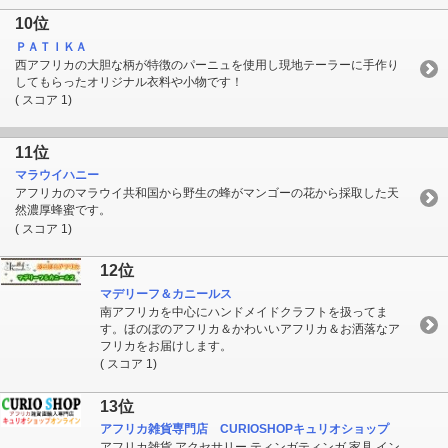
10位
ＰＡＴＩＫＡ
西アフリカの大胆な柄が特徴のパーニュを使用し現地テーラーに手作り
してもらったオリジナル衣料や小物です！
( スコア 1)
11位
マラウイハニー
アフリカのマラウイ共和国から野生の蜂がマンゴーの花から採取した天
然濃厚蜂蜜です。
( スコア 1)
12位
マデリーフ＆カニールス
南アフリカを中心にハンドメイドクラフトを扱ってま
す。ほのぼのアフリカ＆かわいいアフリカ＆お洒落なア
フリカをお届けします。
( スコア 1)
13位
アフリカ雑貨専門店 CURIOSHOPキュリオショップ
アフリカ雑貨,アクセサリー,ティンガティンガ,家具,イン