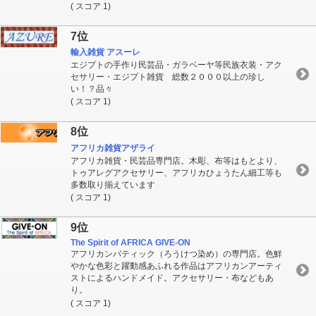
( スコア 1)
7位
輸入雑貨 アスーレ
エジプトの手作り民芸品・ガラベーヤ等民族衣装・アク
セサリー・エジプト雑貨 総数２０００以上の珍し
い！？品々
( スコア 1)
8位
アフリカ雑貨アザライ
アフリカ雑貨・民芸品専門店。木彫、布等はもとより、
トゥアレグアクセサリー、アフリカひょうたん細工等も
多数取り揃えています
( スコア 1)
9位
The Spirit of AFRICA GIVE-ON
アフリカンバティック（ろうけつ染め）の専門店。色鮮
やかな色彩と躍動感あふれる作品はアフリカンアーティ
ストによるハンドメイド。アクセサリー・布などもあ
り。
( スコア 1)