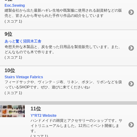
Eoc.Sewing
縫製会社から出た最新ハギレ生地や既製服に使用される副資材などの販
売と、皆さんから寄せられた手作り作品の紹介をしています
( スコア 1)
9位
あっと驚く沼田木工舎
奇想天外な木製品と、炭を使った日用品を製造販売しています。また、
どんなものでも木で作ります。
( スコア 1)
10位
Stairs Vintage Fabrics
フィードサックや、ヴィンテ－ジ布、リネン、ボタン、リボンなどを扱
っているSHOPです。ぜひ、遊びに来てくださいね♪
( スコア 1)
11位
Y*RT2 Website
ハンドメイドの雑貨とアクセサリーのショップです。サ
イトリニューアルしました。12月にイベント開催しま
す。
( スコア 1)