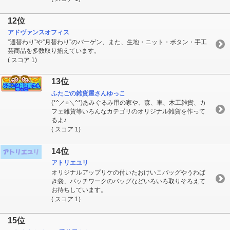
12位
アドヴァンスオフィス
”週替わり”や”月替わり”のバーゲン、また、生地・ニット・ボタン・手工
芸商品を多数取り揃えています。
( スコア 1)
13位
ふたごの雑貨屋さんゆっこ
(*^／○＼^*)あみぐるみ用の家や、森、車、木工雑貨、カ
フェ雑貨等いろんなカテゴリのオリジナル雑貨を作って
るよ♪
( スコア 1)
14位
アトリエユリ
オリジナルアップリケの付いたおけいこバッグやうわば
き袋、パッチワークのバッグなどいろいろ取りそろえて
お待ちしています。
( スコア 1)
15位