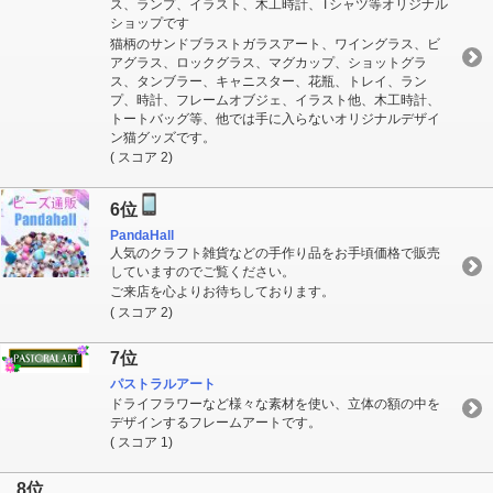
ス、ランプ、イラスト、木工時計、Tシャツ等オリジナル
ショップです
猫柄のサンドブラストガラスアート、ワイングラス、ビ
アグラス、ロックグラス、マグカップ、ショットグラ
ス、タンブラー、キャニスター、花瓶、トレイ、ラン
プ、時計、フレームオブジェ、イラスト他、木工時計、
トートバッグ等、他では手に入らないオリジナルデザイ
ン猫グッズです。
( スコア 2)
6位
PandaHall
人気のクラフト雑貨などの手作り品をお手頃価格で販売
していますのでご覧ください。
ご来店を心よりお待ちしております。
( スコア 2)
7位
パストラルアート
ドライフラワーなど様々な素材を使い、立体の額の中を
デザインするフレームアートです。
( スコア 1)
8位