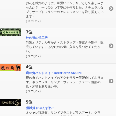
お花を雑貨のように、可愛いインテリアとして楽しみま
せんか？ 一つひとつ丁寧に手作りした、ナチュラルな
プリザーブドフラワーのアレンジメントを取り揃えてい
ます♪
( スコア 2)
3位
杜の都の竹工房
竹製オリジナル耳かき・ストラップ・箸置きを制作・販
売しています。あなたのお気に入りを見つけてくださ
い。
( スコア 2)
4位
鹿の角ハンドメイドDeerHornKARUPE
鹿の角でハンドメイドのアクセサリー等製作しておりま
す。ネックレス・リング・ウォレットチェーン他熊の
爪・牙等も取り扱い中。
( スコア 2)
5位
猫雑貨 にゃんずわこ
オシャレ猫雑貨、サンドブラストガラスアート、グラ