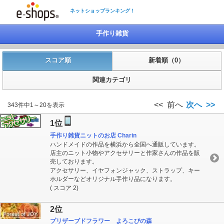
ネットショップランキング！
手作り雑貨
スコア順
新着順（0）
関連カテゴリ
<< 前へ
次へ >>
343件中1～20を表示
1位
手作り雑貨ニットのお店 Charin
ハンドメイドの作品を横浜から全国へ通販しています。
店主のニット小物やアクセサリーと作家さんの作品を販
売しております。
アクセサリー、イヤフォンジャック、ストラップ、キー
ホルダーなどオリジナル手作り品になります。
( スコア 2)
2位
プリザーブドフラワー よろこびの森