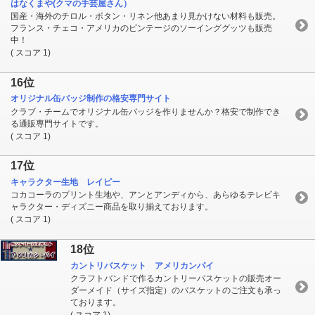
はなくまや(クマの手芸屋さん）
国産・海外のチロル・ボタン・リネン他あまり見かけない材料も販売。
フランス・チェコ・アメリカのビンテージのソーインググッツも販売
中！
( スコア 1)
16位
オリジナル缶バッジ制作の格安専門サイト
クラブ・チームでオリジナル缶バッジを作りませんか？格安で制作でき
る通販専門サイトです。
( スコア 1)
17位
キャラクター生地 レイピー
コカコーラのプリント生地や、アンとアンディから、あらゆるテレビキ
ャラクター・ディズニー商品を取り揃えております。
( スコア 1)
18位
カントリバスケット アメリカンパイ
クラフトバンドで作るカントリーバスケットの販売オー
ダーメイド（サイズ指定）のバスケットのご注文も承っ
ております。
( スコア 1)