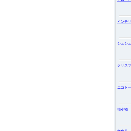
インテ
シュシ
クリス
エコト
猫小物