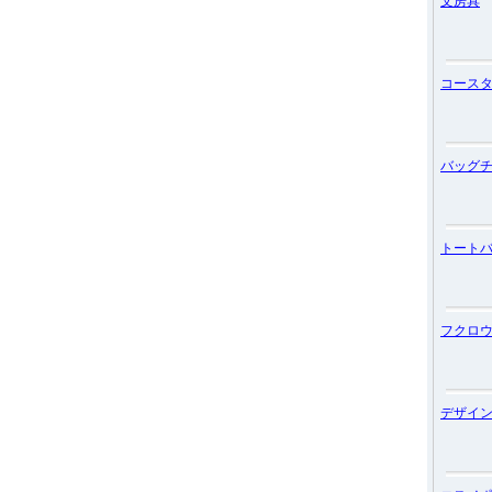
文房具
コース
バッグ
トート
フクロ
デザイ