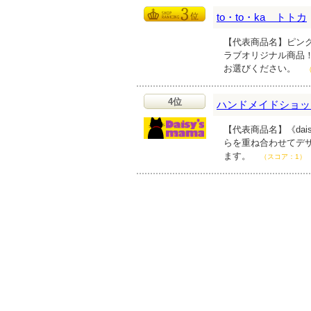
to・to・ka トトカ
【代表商品名】ピンク
ラブオリジナル商品
お選びください。
4位
ハンドメイドショップ d
【代表商品名】《daisy
らを重ね合わせてデ
ます。
（スコア：1）