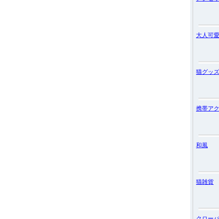
大人可
猫グッ
携帯ア
和風
猫雑貨
クロー