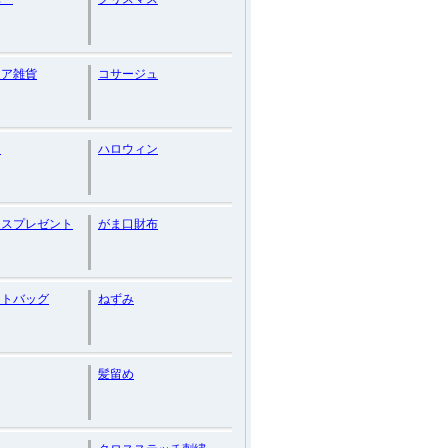
リア雑貨
コサージュ
ュ
ハロウィン
マスプレゼント
がま口財布
ートバッグ
ねずみ
髪留め