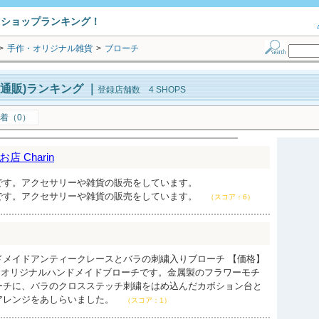
トショップランキング！
>
手作・オリジナル雑貨
>
ブローチ
通販)ランキング
｜
登録店舗数 4 SHOPS
着（0）
 Charin
です。アクセサリーや雑貨の販売をしています。
です。アクセサリーや雑貨の販売をしています。
（スコア：6）
ドメイドアンティークレースとバラの刺繍入りブローチ 【価格】
ｒｉｒオリジナルハンドメイドブローチです。金属製のフラワーモチ
ーチに、バラのクロスステッチ刺繍をはめ込んだカボション台と
アレンジをあしらいました。
（スコア：1）