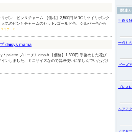
関連カ
リボン ピン＆チャーム 【価格】2,500円 MRCミツイリボンク
手作り
！人気のピンとチャームのセット♪ゴールド色、シルバー色から
（スコア：1）
一点も
aisys mama
＊palette ブローチ》drop-b 【価格】1,300円 手染めした花び
ザインしました。ミニサイズなので普段使いに楽しんでいただけ
ビーズ
ブレス
ヘアア
アクセ