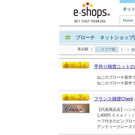
ネッ
Home
ブローチ ネットショップ(
表示順
｜
｜
スコア順
新
手作り雑貨ニットのお店
ねこのブローチ新作
ねこのブローチ新作
フランス雑貨Cherir
【代表商品名】ハン
1,400円 Ｃｈｅ
ーフ付きのピンブロ
アンティークレース