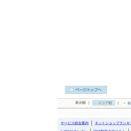
表示順
｜
｜
スコア順
新
サービス総合案内
ネットショップランキ