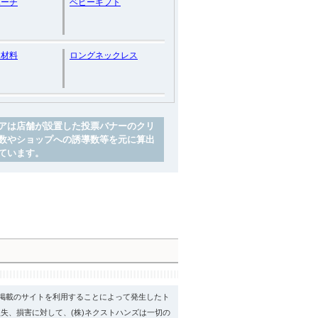
ポーチ
ベビーギフト
ト材料
ロングネックレス
アは店舗が設置した投票バナーのクリ
数やショップへの誘導数等を元に算出
ています。
psに掲載のサイトを利用することによって発生したト
失、損害に対して、(株)ネクストハンズは一切の