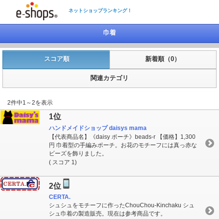
ネットショップランキング！
巾着
スコア順
新着順（0）
関連カテゴリ
2件中1～2を表示
1位
ハンドメイドショップ daisys mama
【代表商品名】《daisy ポーチ》beads-r 【価格】1,300
円 巾着型の手編みポーチ。お花のモチーフには真っ赤な
ビーズを飾りました。
( スコア 1)
2位
CERTA.
シュシュをモチーフに作ったChouChou-Kinchaku シュ
シュ巾着の製造販売。現在は参考商品です。