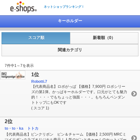
ネットショップランキング！
キーホルダー
スコア順
新着順（0）
関連カテゴリ
7件中1～7を表示
1位
Robotti.7
【代表商品名】ロボがっぱ 【価格】7,900円 ロボシリー
ズの第1弾。かっぱキーホルダーです。口元がとても魅力
的！・・・でもちょっと強面・・・。もちろんペンダン
トトップにもOKです
( スコア 1)
2位
to・to・ka トトカ
【代表商品名】ピンクリボン ピン＆チャーム 【価格】2,500円 MRCミ
ツイリボンクラブオリジナル商品！人気のピンとチャームのセット♪ゴー