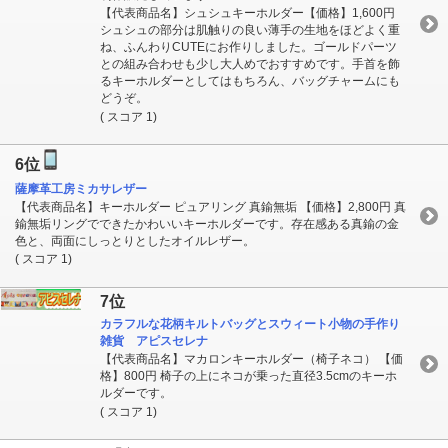
【代表商品名】シュシュキーホルダー【価格】1,600円
シュシュの部分は肌触りの良い薄手の生地をほどよく重
ね、ふんわりCUTEにお作りしました。ゴールドパーツ
との組み合わせも少し大人めでおすすめです。手首を飾
るキーホルダーとしてはもちろん、バッグチャームにも
どうぞ。
( スコア 1)
6位
薩摩革工房ミカサレザー
【代表商品名】キーホルダー ピュアリング 真鍮無垢 【価格】2,800円 真
鍮無垢リングでできたかわいいキーホルダーです。存在感ある真鍮の金
色と、両面にしっとりとしたオイルレザー。
( スコア 1)
7位
カラフルな花柄キルトバッグとスウィート小物の手作り
雑貨 アピスセレナ
【代表商品名】マカロンキーホルダー（椅子ネコ） 【価
格】800円 椅子の上にネコが乗った直径3.5cmのキーホ
ルダーです。
( スコア 1)