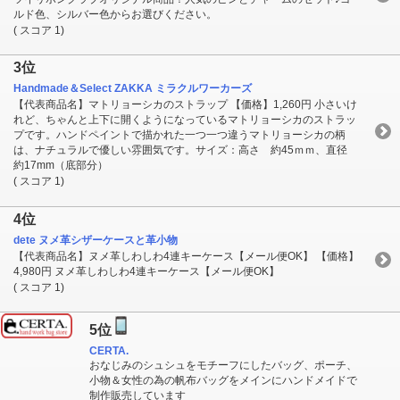
ルド色、シルバー色からお選びください。
( スコア 1)
3位
Handmade＆Select ZAKKA ミラクルワーカーズ
【代表商品名】マトリョーシカのストラップ 【価格】1,260円 小さいけ
れど、ちゃんと上下に開くようになっているマトリョーシカのストラッ
プです。ハンドペイントで描かれた一つ一つ違うマトリョーシカの柄
は、ナチュラルで優しい雰囲気です。サイズ：高さ 約45ｍｍ、直径
約17mm（底部分）
( スコア 1)
4位
dete ヌメ革シザーケースと革小物
【代表商品名】ヌメ革しわしわ4連キーケース【メール便OK】 【価格】
4,980円 ヌメ革しわしわ4連キーケース【メール便OK】
( スコア 1)
5位
CERTA.
おなじみのシュシュをモチーフにしたバッグ、ポーチ、
小物＆女性の為の帆布バッグをメインにハンドメイドで
制作販売しています